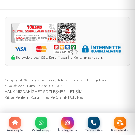
Bu web sitesi SSL Sertifikası İle Korunmaktadır.
Copyright © Bungalov Evleri, Jakuzili Havuzlu Bungalovlar
4.500₺'den. Tüm Hakları Saklıdır
HAKKIMIZDA
HİZMET SÖZLEŞMESİ
İLETİŞİM
Kişisel Verilerin Korunması Ve Gizlilik Politikası
Anasayfa
Whatsapp
İnstagram
Tesisi Ara
Karşılaştır