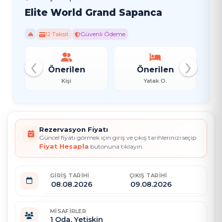
Elite World Grand Sapanca
12 Taksit
Güvenli Ödeme
‹
›
Önerilen
Önerilen
Öner
Kişi
Yatak O.
Ban
Rezervasyon Fiyatı
Güncel fiyatı görmek için giriş ve çıkış tarihlerinizi seçip
Fiyat Hesapla
butonuna tıklayın.
GIRIŞ TARIHI
ÇIKIŞ TARIHI
MISAFIRLER
1
Oda,
Yetişkin