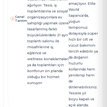
amaçlıyor. Elite
ağırlıyor. Tesis, iş
World
toplantılarına ve sosyal
Sapanca'da,
Genel
organizasyonlara ev
Tanıtım
yoğun
sahipliği yapmak üzere
temponuz
tasarlanmış farklı
dolayısıyla süper
büyüklüklerdeki 21 ayrı
hızlı bir cilt ve
toplantı salonu ile
vücut bakımını
misafirlerine iş,
tercih edebilir ya
eğlence ve
da doğanın
wellness konaklamaları
huzurlu
ya da toplantıları için
kollarında hem
konforun ön planda
yenilenip hem
olduğu bir hizmet
de
sunuyor.
dinlenebilirsiniz.
Tesiste yıl
boyu kapalı ve
açık alanda,