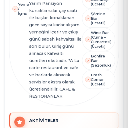
Yarım Pansiyon
(Ücretli)
Yeme
/
konaklamalar çay saati
İçme
Şömine
ile başlar, konaklanan
Bar
(Ücretli)
gece sayısı kadar akşam
yemeğini içerir ve çıkış
Wine Bar
(Cuma –
günü sabah kahvaltısı ile
Cumartesi)
son bulur. Giriş günü
(Ücretli)
alınacak kahvaltı
Bonfire
ücretleri ekstradır. *A La
Bar
(Sezonluk)
carte restaurant ve cafe
ve barlarda alınacak
Fresh
Corner
servisler ekstra olarak
(Ücretli)
ücretlendirilir. CAFE &
RESTORANLAR
AKTİVİTELER