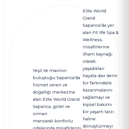
Elite World
Grand
Sapanca’da yer
alan Fit life Spa &
Wellness,
misafirlerine
ilham kaynağı
olarak;
yaşadıkları
Yeşil ile mavinin
hayata dair derin
buluştuğu Sapanca’da
bir farkındalık
hizmet veren ve
kazanmalarını
doğallığı merkezine
sağlamayı ve
alan Elite World Grand
kişisel bakımı
Sapanca, gölet ve
bir yaşam tarzı
orman
haline
manzaralı konforlu
dönüştürmeyi
odalarında misafirlerini