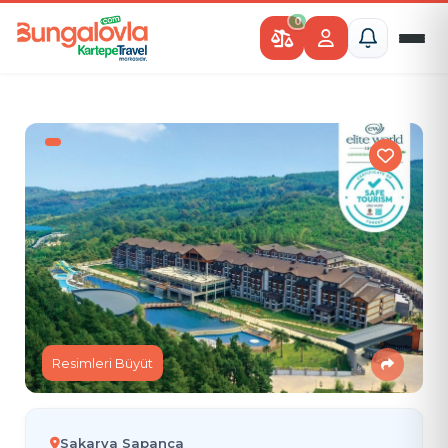
0
Resimleri Büyüt
Sakarya Sapanca