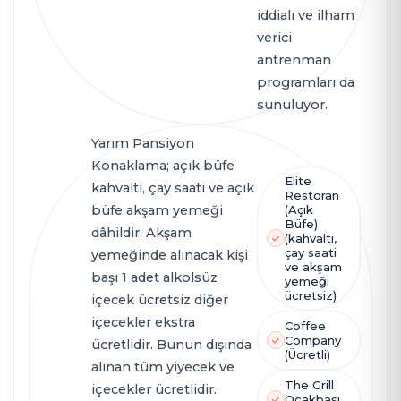
iddialı ve ilham
verici
antrenman
programları da
sunuluyor.
Yarım Pansiyon
Konaklama; açık büfe
Elite
kahvaltı, çay saati ve açık
Restoran
büfe akşam yemeği
(Açık
Büfe)
dâhildir. Akşam
(kahvaltı,
çay saati
yemeğinde alınacak kişi
ve akşam
başı 1 adet alkolsüz
yemeği
ücretsiz)
içecek ücretsiz diğer
içecekler ekstra
Coffee
Company
ücretlidir. Bunun dışında
(Ücretli)
alınan tüm yiyecek ve
The Grill
içecekler ücretlidir.
Ocakbaşı