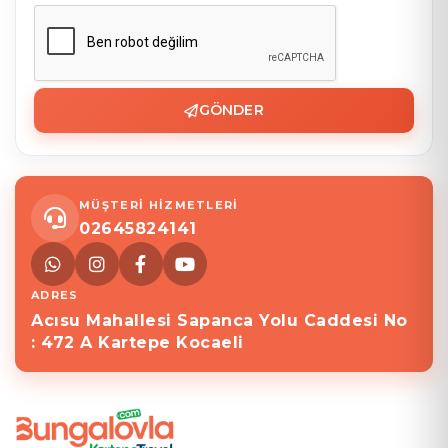
GÖNDER
MÜŞTERİ HİZMETLERİ
02645824141
ADRES
Acısu Mahallesi Sapanca Yolu Caddesi No
: 472 A Kartepe Kocaeli