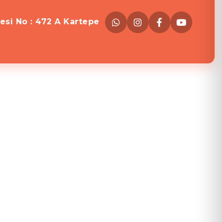
esi No : 472 A Kartepe