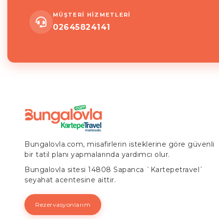
MÜŞTERİ HİZMETLERİ
02645824141
Bungalovla.com, misafirlerin isteklerine göre güvenli
bir tatil planı yapmalarında yardımcı olur.
Bungalovla sitesi 14808 Sapanca `Kartepetravel`
seyahat acentesine aittir.
Rezervasyonlarım