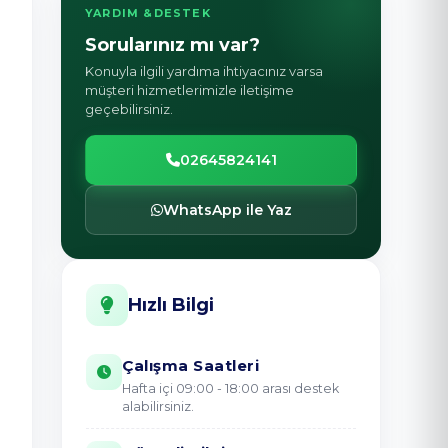
YARDIM &DESTEK
Sorularınız mı var?
Konuyla ilgili yardıma ihtiyacınız varsa
müşteri hizmetlerimizle iletişime
geçebilirsiniz.
02645824141
WhatsApp ile Yaz
Hızlı Bilgi
Çalışma Saatleri
Hafta içi 09:00 - 18:00 arası destek
alabilirsiniz.