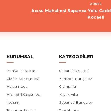
ADRES
Acısu Mahallesi Sapanca Yolu Cadd
Kocaeli
KURUMSAL
KATEGORILER
Banka Hesapları
Sapanca Otelleri
Gizlilik Sözleşmesi
Kartepe Bungalov
Hakkımızda
Glamping
Hizmet Sözleşmesi
Kiralık Villa
İletişim
Sapanca Bungalov
Tesisinizi Ekleyin
Tiny House