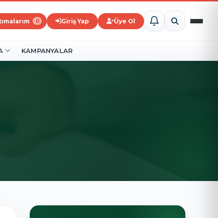
ştımalarım
Giriş Yap
Üye Ol
0
A
KAMPANYALAR