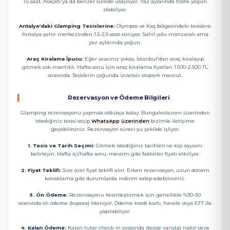
1.5 saat. Alaçatı'ya da benzer sürede ulaşılıyor. Yaz aylarında trafik yoğun
olabiliyor.
Antalya'daki Glamping Tesislerine:
Olympos ve Kaş bölgesindeki tesislere
Antalya şehir merkezinden 1.5-2.5 saat sürüyor. Sahil yolu manzaralı ama
yaz aylarında yoğun.
Araç Kiralama İpucu:
Eğer aracınız yoksa, İstanbul'dan araç kiralayıp
gitmek çok mantıklı. Hafta sonu için araç kiralama fiyatları 1.500-2.500 TL
arasında. Tesislerin çoğunda ücretsiz otopark mevcut.
Rezervasyon ve Ödeme Bilgileri
Glamping rezervasyonu yapmak oldukça kolay. Bungalovla.com üzerinden
istediğiniz tesisi seçip
WhatsApp üzerinden
bizimle iletişime
geçebilirsiniz. Rezervasyon süreci şu şekilde işliyor:
1. Tesis ve Tarih Seçimi:
Gitmek istediğiniz tarihleri ve kişi sayısını
belirleyin. Hafta içi/hafta sonu, mevsim gibi faktörler fiyatı etkiliyor.
2. Fiyat Teklifi:
Size özel fiyat teklifi alın. Erken rezervasyon, uzun dönem
konaklama gibi durumlarda indirim talep edebilirsiniz.
3. Ön Ödeme:
Rezervasyonu kesinleştirmek için genellikle %30-50
oranında ön ödeme (kapora) isteniyor. Ödeme kredi kartı, havale veya EFT ile
yapılabiliyor.
4. Kalan Ödeme:
Kalan tutar check-in sırasında (tesise varışta) nakit veya