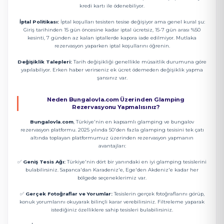
kredi kartı ile ödenebiliyor.
İptal Politikası:
İptal koşulları tesisten tesise değişiyor ama genel kural şu:
Giriş tarihinden 15 gün öncesine kadar iptal ücretsiz, 15-7 gün arası %50
kesinti, 7 günden az kalan iptallerde kapora iade edilmiyor. Mutlaka
rezervasyon yaparken iptal koşullarını öğrenin.
Değişiklik Talepleri:
Tarih değişikliği genellikle müsaitlik durumuna göre
yapılabiliyor. Erken haber verirseniz ek ücret ödemeden değişiklik yapma
şansınız var.
Neden Bungalovla.com Üzerinden Glamping
Rezervasyonu Yapmalısınız?
Bungalovla.com
, Türkiye'nin en kapsamlı glamping ve bungalov
rezervasyon platformu. 2025 yılında 50'den fazla glamping tesisini tek çatı
altında toplayan platformumuz üzerinden rezervasyon yapmanın
avantajları:
✅
Geniş Tesis Ağı:
Türkiye'nin dört bir yanındaki en iyi glamping tesislerini
bulabilirsiniz. Sapanca'dan Karadeniz'e, Ege'den Akdeniz'e kadar her
bölgede seçeneklerimiz var.
✅
Gerçek Fotoğraflar ve Yorumlar:
Tesislerin gerçek fotoğraflarını görüp,
konuk yorumlarını okuyarak bilinçli karar verebilirsiniz. Filtreleme yaparak
istediğiniz özelliklere sahip tesisleri bulabilirsiniz.