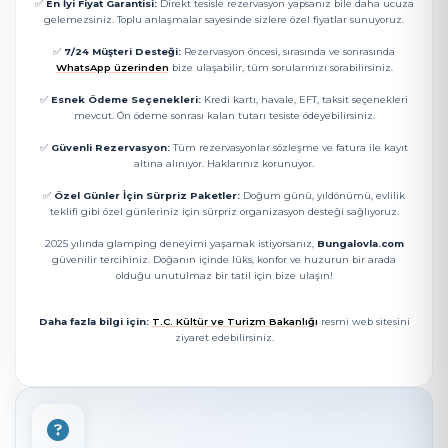
✅
En İyi Fiyat Garantisi:
Direkt tesisle rezervasyon yapsanız bile daha ucuza
gelemezsiniz. Toplu anlaşmalar sayesinde sizlere özel fiyatlar sunuyoruz.
✅
7/24 Müşteri Desteği:
Rezervasyon öncesi, sırasında ve sonrasında
WhatsApp üzerinden
bize ulaşabilir, tüm sorularınızı sorabilirsiniz.
✅
Esnek Ödeme Seçenekleri:
Kredi kartı, havale, EFT, taksit seçenekleri
mevcut. Ön ödeme sonrası kalan tutarı tesiste ödeyebilirsiniz.
✅
Güvenli Rezervasyon:
Tüm rezervasyonlar sözleşme ve fatura ile kayıt
altına alınıyor. Haklarınız korunuyor.
✅
Özel Günler İçin Sürpriz Paketler:
Doğum günü, yıldönümü, evlilik
teklifi gibi özel günleriniz için sürpriz organizasyon desteği sağlıyoruz.
2025 yılında glamping deneyimi yaşamak istiyorsanız,
Bungalovla.com
güvenilir tercihiniz. Doğanın içinde lüks, konfor ve huzurun bir arada
olduğu unutulmaz bir tatil için bize ulaşın!
Daha fazla bilgi için:
T.C. Kültür ve Turizm Bakanlığı
resmi web sitesini
ziyaret edebilirsiniz.