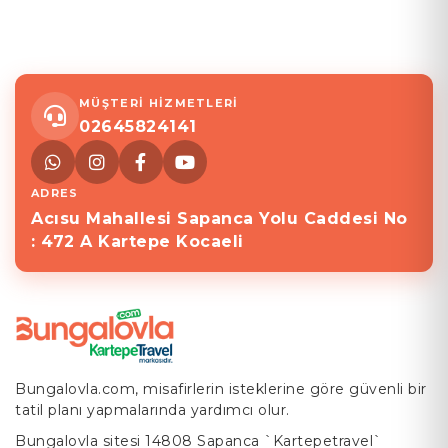
MÜŞTERİ HİZMETLERİ
02645824141
ADRES
Acısu Mahallesi Sapanca Yolu Caddesi No
: 472 A Kartepe Kocaeli
Bungalovla.com, misafirlerin isteklerine göre güvenli bir
tatil planı yapmalarında yardımcı olur.
Bungalovla sitesi 14808 Sapanca `Kartepetravel`