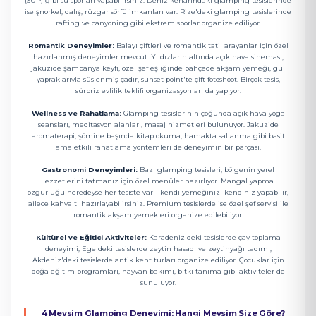
(SUP) gibi su sporları yapabilirsiniz. Deniz kenarındaki glamping tesislerinde
ise şnorkel, dalış, rüzgar sörfü imkanları var. Rize'deki glamping tesislerinde
rafting ve canyoning gibi ekstrem sporlar organize ediliyor.
Romantik Deneyimler:
Balayı çiftleri ve romantik tatil arayanlar için özel
hazırlanmış deneyimler mevcut: Yıldızların altında açık hava sineması,
jakuzide şampanya keyfi, özel şef eşliğinde bahçede akşam yemeği, gül
yapraklarıyla süslenmiş çadır, sunset point'te çift fotoshoot. Birçok tesis,
sürpriz evlilik teklifi organizasyonları da yapıyor.
Wellness ve Rahatlama:
Glamping tesislerinin çoğunda açık hava yoga
seansları, meditasyon alanları, masaj hizmetleri bulunuyor. Jakuzide
aromaterapi, şömine başında kitap okuma, hamakta sallanma gibi basit
ama etkili rahatlama yöntemleri de deneyimin bir parçası.
Gastronomi Deneyimleri:
Bazı glamping tesisleri, bölgenin yerel
lezzetlerini tatmanız için özel menüler hazırlıyor. Mangal yapma
özgürlüğü neredeyse her tesiste var - kendi yemeğinizi kendiniz yapabilir,
ailece kahvaltı hazırlayabilirsiniz. Premium tesislerde ise özel şef servisi ile
romantik akşam yemekleri organize edilebiliyor.
Kültürel ve Eğitici Aktiviteler:
Karadeniz'deki tesislerde çay toplama
deneyimi, Ege'deki tesislerde zeytin hasadı ve zeytinyağı tadımı,
Akdeniz'deki tesislerde antik kent turları organize ediliyor. Çocuklar için
doğa eğitim programları, hayvan bakımı, bitki tanıma gibi aktiviteler de
sunuluyor.
4 Mevsim Glamping Deneyimi: Hangi Mevsim Size Göre?