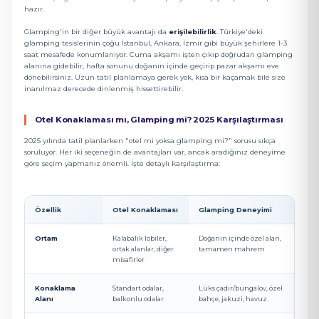
hazır.
Glamping'in bir diğer büyük avantajı da
erişilebilirlik
. Türkiye'deki
glamping tesislerinin çoğu İstanbul, Ankara, İzmir gibi büyük şehirlere 1-3
saat mesafede konumlanıyor. Cuma akşamı işten çıkıp doğrudan glamping
alanına gidebilir, hafta sonunu doğanın içinde geçirip pazar akşamı eve
dönebilirsiniz. Uzun tatil planlamaya gerek yok, kısa bir kaçamak bile size
inanılmaz derecede dinlenmiş hissettirebilir.
Otel Konaklaması mı, Glamping mi? 2025 Karşılaştırması
2025 yılında tatil planlarken "otel mi yoksa glamping mi?" sorusu sıkça
soruluyor. Her iki seçeneğin de avantajları var, ancak aradığınız deneyime
göre seçim yapmanız önemli. İşte detaylı karşılaştırma:
Özellik
Otel Konaklaması
Glamping Deneyimi
Ortam
Kalabalık lobiler,
Doğanın içinde özel alan,
ortak alanlar, diğer
tamamen mahrem
misafirler
Konaklama
Standart odalar,
Lüks çadır/bungalov, özel
Alanı
balkonlu odalar
bahçe, jakuzi, havuz