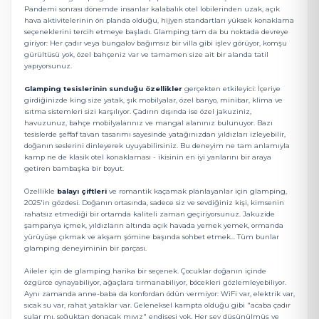
Pandemi sonrası dönemde insanlar kalabalık otel lobilerinden uzak, açık
hava aktivitelerinin ön planda olduğu, hijyen standartları yüksek konaklama
seçeneklerini tercih etmeye başladı. Glamping tam da bu noktada devreye
giriyor: Her çadır veya bungalov bağımsız bir villa gibi işlev görüyor, komşu
gürültüsü yok, özel bahçeniz var ve tamamen size ait bir alanda tatil
yapıyorsunuz.
Glamping tesislerinin sunduğu özellikler
gerçekten etkileyici: İçeriye
girdiğinizde king size yatak, şık mobilyalar, özel banyo, minibar, klima ve
ısıtma sistemleri sizi karşılıyor. Çadırın dışında ise özel jakuziniz,
havuzunuz, bahçe mobilyalarınız ve mangal alanınız bulunuyor. Bazı
tesislerde şeffaf tavan tasarımı sayesinde yatağınızdan yıldızları izleyebilir,
doğanın seslerini dinleyerek uyuyabilirsiniz. Bu deneyim ne tam anlamıyla
kamp ne de klasik otel konaklaması - ikisinin en iyi yanlarını bir araya
getiren bambaşka bir boyut.
Özellikle
balayı çiftleri
ve romantik kaçamak planlayanlar için glamping,
2025'in gözdesi. Doğanın ortasında, sadece siz ve sevdiğiniz kişi, kimsenin
rahatsız etmediği bir ortamda kaliteli zaman geçiriyorsunuz. Jakuzide
şampanya içmek, yıldızların altında açık havada yemek yemek, ormanda
yürüyüşe çıkmak ve akşam şömine başında sohbet etmek... Tüm bunlar
glamping deneyiminin bir parçası.
Aileler için de glamping harika bir seçenek. Çocuklar doğanın içinde
özgürce oynayabiliyor, ağaçlara tırmanabiliyor, böcekleri gözlemleyebiliyor.
Aynı zamanda anne-baba da konfordan ödün vermiyor: WiFi var, elektrik var,
sıcak su var, rahat yataklar var. Geleneksel kampta olduğu gibi "acaba çadır
sular mı, soğuktan donacak mıyız" endişesi yok. Her şey düşünülmüş ve