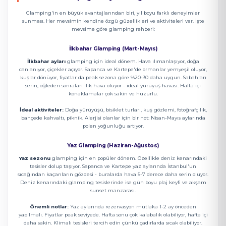
Glamping'in en büyük avantajlarından biri, yıl boyu farklı deneyimler
sunması. Her mevsimin kendine özgü güzellikleri ve aktiviteleri var. İşte
mevsime göre glamping rehberi:
İlkbahar Glamping (Mart-Mayıs)
İlkbahar ayları
glamping için ideal dönem. Hava ılımanlaşıyor, doğa
canlanıyor, çiçekler açıyor. Sapanca ve Kartepe'de ormanlar yemyeşil oluyor,
kuşlar dönüyor, fiyatlar da peak sezona göre %20-30 daha uygun. Sabahları
serin, öğleden sonraları ılık hava oluyor - ideal yürüyüş havası. Hafta içi
konaklamalar çok sakin ve huzurlu.
İdeal aktiviteler:
Doğa yürüyüşü, bisiklet turları, kuş gözlemi, fotoğrafçılık,
bahçede kahvaltı, piknik. Alerjisi olanlar için bir not: Nisan-Mayıs aylarında
polen yoğunluğu artıyor.
Yaz Glamping (Haziran-Ağustos)
Yaz sezonu
glamping için en popüler dönem. Özellikle deniz kenarındaki
tesisler dolup taşıyor. Sapanca ve Kartepe yaz aylarında İstanbul'un
sıcağından kaçanların gözdesi - buralarda hava 5-7 derece daha serin oluyor.
Deniz kenarındaki glamping tesislerinde ise gün boyu plaj keyfi ve akşam
sunset manzarası.
Önemli notlar:
Yaz aylarında rezervasyon mutlaka 1-2 ay önceden
yapılmalı. Fiyatlar peak seviyede. Hafta sonu çok kalabalık olabiliyor, hafta içi
daha sakin. Klimalı tesisleri tercih edin çünkü çadırlarda sıcak olabiliyor.