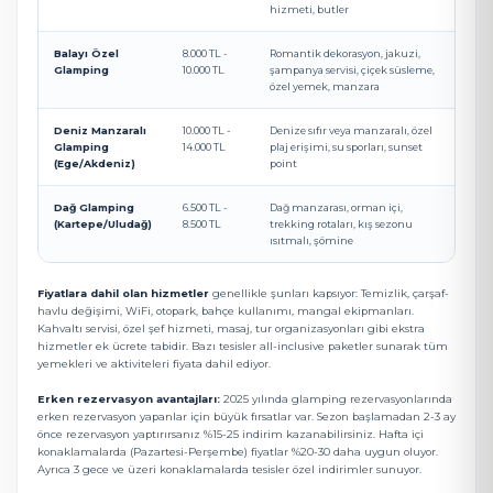
hizmeti, butler
Balayı Özel
8.000 TL -
Romantik dekorasyon, jakuzi,
Glamping
10.000 TL
şampanya servisi, çiçek süsleme,
özel yemek, manzara
Deniz Manzaralı
10.000 TL -
Denize sıfır veya manzaralı, özel
Glamping
14.000 TL
plaj erişimi, su sporları, sunset
(Ege/Akdeniz)
point
Dağ Glamping
6.500 TL -
Dağ manzarası, orman içi,
(Kartepe/Uludağ)
8.500 TL
trekking rotaları, kış sezonu
ısıtmalı, şömine
Fiyatlara dahil olan hizmetler
genellikle şunları kapsıyor: Temizlik, çarşaf-
havlu değişimi, WiFi, otopark, bahçe kullanımı, mangal ekipmanları.
Kahvaltı servisi, özel şef hizmeti, masaj, tur organizasyonları gibi ekstra
hizmetler ek ücrete tabidir. Bazı tesisler all-inclusive paketler sunarak tüm
yemekleri ve aktiviteleri fiyata dahil ediyor.
Erken rezervasyon avantajları:
2025 yılında glamping rezervasyonlarında
erken rezervasyon yapanlar için büyük fırsatlar var. Sezon başlamadan 2-3 ay
önce rezervasyon yaptırırsanız %15-25 indirim kazanabilirsiniz. Hafta içi
konaklamalarda (Pazartesi-Perşembe) fiyatlar %20-30 daha uygun oluyor.
Ayrıca 3 gece ve üzeri konaklamalarda tesisler özel indirimler sunuyor.