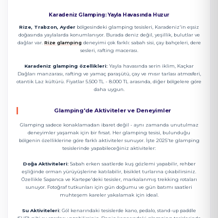
Karadeniz Glamping: Yayla Havasında Huzur
Rize, Trabzon, Ayder
bölgesindeki glamping tesisleri, Karadeniz'in eşsiz
doğasında yaylalarda konumlanıyor. Burada deniz değil, yeşillik, bulutlar ve
dağlar var.
Rize glamping
deneyimi çok farklı: sabah sisi, çay bahçeleri, dere
sesleri, rafting macerası.
Karadeniz glamping özellikleri:
Yayla havasında serin iklim, Kaçkar
Dağları manzarası, rafting ve yamaç paraşütü, çay ve mısır tarlası atmosferi,
otantik Laz kültürü. Fiyatlar 5.500 TL - 8.000 TL arasında, diğer bölgelere göre
daha uygun.
Glamping'de Aktiviteler ve Deneyimler
Glamping sadece konaklamadan ibaret değil - aynı zamanda unutulmaz
deneyimler yaşamak için bir fırsat. Her glamping tesisi, bulunduğu
bölgenin özelliklerine göre farklı aktiviteler sunuyor. İşte 2025'te glamping
tesislerinde yapabileceğiniz aktiviteler:
Doğa Aktiviteleri:
Sabah erken saatlerde kuş gözlemi yapabilir, rehber
eşliğinde orman yürüyüşlerine katılabilir, bisiklet turlarına çıkabilirsiniz.
Özellikle Sapanca ve Kartepe'deki tesisler, markalanmış trekking rotaları
sunuyor. Fotoğraf tutkunları için gün doğumu ve gün batımı saatleri
muhteşem kareler yakalamak için ideal.
Su Aktiviteleri:
Göl kenarındaki tesislerde kano, pedalo, stand-up paddle