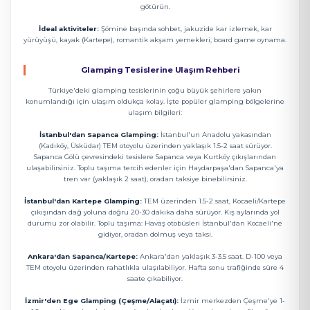
götürün.
İdeal aktiviteler:
Şömine başında sohbet, jakuzide kar izlemek, kar
yürüyüşü, kayak (Kartepe), romantik akşam yemekleri, board game oynama.
Glamping Tesislerine Ulaşım Rehberi
Türkiye'deki glamping tesislerinin çoğu büyük şehirlere yakın
konumlandığı için ulaşım oldukça kolay. İşte popüler glamping bölgelerine
ulaşım bilgileri:
İstanbul'dan Sapanca Glamping:
İstanbul'un Anadolu yakasından
(Kadıköy, Üsküdar) TEM otoyolu üzerinden yaklaşık 1.5-2 saat sürüyor.
Sapanca Gölü çevresindeki tesislere Sapanca veya Kurtköy çıkışlarından
ulaşabilirsiniz. Toplu taşıma tercih edenler için Haydarpaşa'dan Sapanca'ya
tren var (yaklaşık 2 saat), oradan taksiye binebilirsiniz.
İstanbul'dan Kartepe Glamping:
TEM üzerinden 1.5-2 saat, Kocaeli/Kartepe
çıkışından dağ yoluna doğru 20-30 dakika daha sürüyor. Kış aylarında yol
durumu zor olabilir. Toplu taşıma: Havaş otobüsleri İstanbul'dan Kocaeli'ne
gidiyor, oradan dolmuş veya taksi.
Ankara'dan Sapanca/Kartepe:
Ankara'dan yaklaşık 3-3.5 saat. D-100 veya
TEM otoyolu üzerinden rahatlıkla ulaşılabiliyor. Hafta sonu trafiğinde süre 4
saate çıkabiliyor.
İzmir'den Ege Glamping (Çeşme/Alaçatı):
İzmir merkezden Çeşme'ye 1-