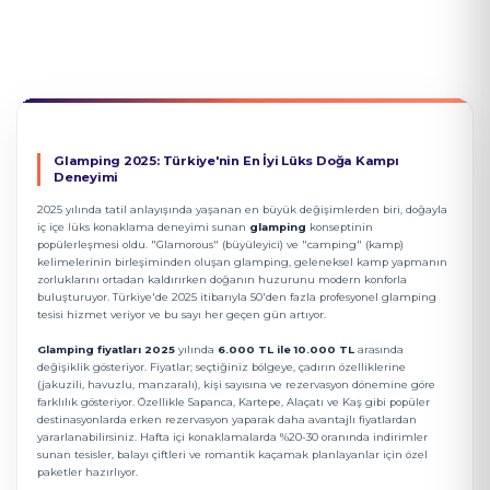
Glamping 2025: Türkiye'nin En İyi Lüks Doğa Kampı
Deneyimi
2025 yılında tatil anlayışında yaşanan en büyük değişimlerden biri, doğayla
iç içe lüks konaklama deneyimi sunan
glamping
konseptinin
popülerleşmesi oldu. "Glamorous" (büyüleyici) ve "camping" (kamp)
kelimelerinin birleşiminden oluşan glamping, geleneksel kamp yapmanın
zorluklarını ortadan kaldırırken doğanın huzurunu modern konforla
buluşturuyor. Türkiye'de 2025 itibarıyla 50'den fazla profesyonel glamping
tesisi hizmet veriyor ve bu sayı her geçen gün artıyor.
Glamping fiyatları 2025
yılında
6.000 TL ile 10.000 TL
arasında
değişiklik gösteriyor. Fiyatlar; seçtiğiniz bölgeye, çadırın özelliklerine
(jakuzili, havuzlu, manzaralı), kişi sayısına ve rezervasyon dönemine göre
farklılık gösteriyor. Özellikle Sapanca, Kartepe, Alaçatı ve Kaş gibi popüler
destinasyonlarda erken rezervasyon yaparak daha avantajlı fiyatlardan
yararlanabilirsiniz. Hafta içi konaklamalarda %20-30 oranında indirimler
sunan tesisler, balayı çiftleri ve romantik kaçamak planlayanlar için özel
paketler hazırlıyor.