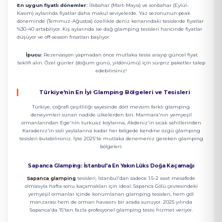
En uygun fiyatlı dönemler:
İlkbahar (Mart-Mayıs) ve sonbahar (Eylül-
Kasım) aylarında fiyatlar daha makul seviyelerde. Yaz sezonunun peak
döneminde (Temmuz-Ağustos) özellikle deniz kenarındaki tesislerde fiyatlar
%30-40 artabiliyor. Kış aylarında ise dağ glamping tesisleri haricinde fiyatlar
düşüyor ve off-season fırsatları başlıyor.
İpucu:
Rezervasyon yapmadan önce mutlaka tesisi arayıp güncel fiyat
teklifi alın. Özel günler (doğum günü, yıldönümü) için sürpriz paketler talep
edebilirsiniz!
Türkiye'nin En İyi Glamping Bölgeleri ve Tesisleri
Türkiye, coğrafi çeşitliliği sayesinde dört mevsim farklı glamping
deneyimleri sunan nadide ülkelerden biri. Marmara'nın yemyeşil
ormanlarından Ege'nin turkuaz koylarına, Akdeniz'in sıcak sahillerinden
Karadeniz'in sisli yaylalarına kadar her bölgede kendine özgü glamping
tesisleri bulabilirsiniz. İşte 2025'te mutlaka denemeniz gereken glamping
bölgeleri:
Sapanca Glamping: İstanbul'a En Yakın Lüks Doğa Kaçamağı
Sapanca glamping
tesisleri, İstanbul'dan sadece 1.5-2 saat mesafede
olmasıyla hafta sonu kaçamakları için ideal. Sapanca Gölü çevresindeki
yemyeşil ormanlar içinde konumlanan glamping tesisleri, hem göl
manzarası hem de orman havasını bir arada sunuyor. 2025 yılında
Sapanca'da 15'ten fazla profesyonel glamping tesisi hizmet veriyor.