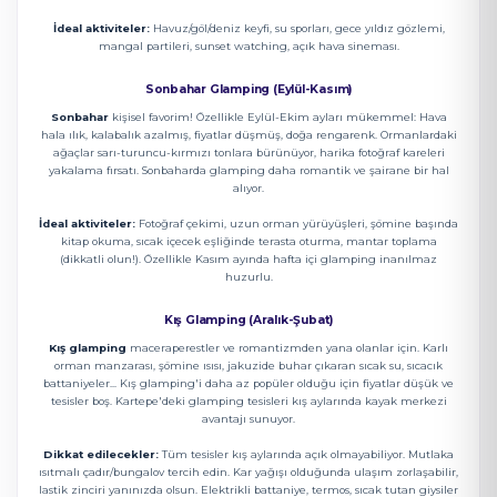
İdeal aktiviteler:
Havuz/göl/deniz keyfi, su sporları, gece yıldız gözlemi,
mangal partileri, sunset watching, açık hava sineması.
Sonbahar Glamping (Eylül-Kasım)
Sonbahar
kişisel favorim! Özellikle Eylül-Ekim ayları mükemmel: Hava
hala ılık, kalabalık azalmış, fiyatlar düşmüş, doğa rengarenk. Ormanlardaki
ağaçlar sarı-turuncu-kırmızı tonlara bürünüyor, harika fotoğraf kareleri
yakalama fırsatı. Sonbaharda glamping daha romantik ve şairane bir hal
alıyor.
İdeal aktiviteler:
Fotoğraf çekimi, uzun orman yürüyüşleri, şömine başında
kitap okuma, sıcak içecek eşliğinde terasta oturma, mantar toplama
(dikkatli olun!). Özellikle Kasım ayında hafta içi glamping inanılmaz
huzurlu.
Kış Glamping (Aralık-Şubat)
Kış glamping
maceraperestler ve romantizmden yana olanlar için. Karlı
orman manzarası, şömine ısısı, jakuzide buhar çıkaran sıcak su, sıcacık
battaniyeler... Kış glamping'i daha az popüler olduğu için fiyatlar düşük ve
tesisler boş. Kartepe'deki glamping tesisleri kış aylarında kayak merkezi
avantajı sunuyor.
Dikkat edilecekler:
Tüm tesisler kış aylarında açık olmayabiliyor. Mutlaka
ısıtmalı çadır/bungalov tercih edin. Kar yağışı olduğunda ulaşım zorlaşabilir,
lastik zinciri yanınızda olsun. Elektrikli battaniye, termos, sıcak tutan giysiler