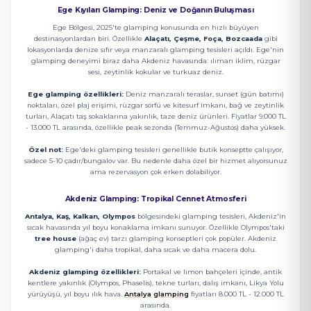
Ege Kıyıları Glamping: Deniz ve Doğanın Buluşması
Ege Bölgesi, 2025'te glamping konusunda en hızlı büyüyen
destinasyonlardan biri. Özellikle
Alaçatı, Çeşme, Foça, Bozcaada
gibi
lokasyonlarda denize sıfır veya manzaralı glamping tesisleri açıldı. Ege'nin
glamping deneyimi biraz daha Akdeniz havasında: ılıman iklim, rüzgar
sesi, zeytinlik kokular ve turkuaz deniz.
Ege glamping özellikleri:
Deniz manzaralı teraslar, sunset (gün batımı)
noktaları, özel plaj erişimi, rüzgar sörfü ve kitesurf imkanı, bağ ve zeytinlik
turları, Alaçatı taş sokaklarına yakınlık, taze deniz ürünleri. Fiyatlar 9.000 TL
- 13.000 TL arasında, özellikle peak sezonda (Temmuz-Ağustos) daha yüksek.
Özel not:
Ege'deki glamping tesisleri genellikle butik konseptte çalışıyor,
sadece 5-10 çadır/bungalov var. Bu nedenle daha özel bir hizmet alıyorsunuz
ama rezervasyon çok erken dolabiliyor.
Akdeniz Glamping: Tropikal Cennet Atmosferi
Antalya, Kaş, Kalkan, Olympos
bölgesindeki glamping tesisleri, Akdeniz'in
sıcak havasında yıl boyu konaklama imkanı sunuyor. Özellikle Olympos'taki
tree house
(ağaç ev) tarzı glamping konseptleri çok popüler. Akdeniz
glamping'i daha tropikal, daha sıcak ve daha macera dolu.
Akdeniz glamping özellikleri:
Portakal ve limon bahçeleri içinde, antik
kentlere yakınlık (Olympos, Phaselis), tekne turları, dalış imkanı, Likya Yolu
yürüyüşü, yıl boyu ılık hava.
Antalya glamping
fiyatları 8.000 TL - 12.000 TL
arasında.