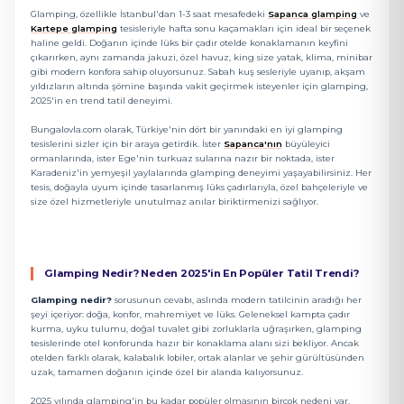
Glamping, özellikle İstanbul'dan 1-3 saat mesafedeki
Sapanca glamping
ve
Kartepe glamping
tesisleriyle hafta sonu kaçamakları için ideal bir seçenek
haline geldi. Doğanın içinde lüks bir çadır otelde konaklamanın keyfini
çıkarırken, aynı zamanda jakuzi, özel havuz, king size yatak, klima, minibar
gibi modern konfora sahip oluyorsunuz. Sabah kuş sesleriyle uyanıp, akşam
yıldızların altında şömine başında vakit geçirmek isteyenler için glamping,
2025'in en trend tatil deneyimi.
Bungalovla.com olarak, Türkiye'nin dört bir yanındaki en iyi glamping
tesislerini sizler için bir araya getirdik. İster
Sapanca'nın
büyüleyici
ormanlarında, ister Ege'nin turkuaz sularına nazır bir noktada, ister
Karadeniz'in yemyeşil yaylalarında glamping deneyimi yaşayabilirsiniz. Her
tesis, doğayla uyum içinde tasarlanmış lüks çadırlarıyla, özel bahçeleriyle ve
size özel hizmetleriyle unutulmaz anılar biriktirmenizi sağlıyor.
Glamping Nedir? Neden 2025'in En Popüler Tatil Trendi?
Glamping nedir?
sorusunun cevabı, aslında modern tatilcinin aradığı her
şeyi içeriyor: doğa, konfor, mahremiyet ve lüks. Geleneksel kampta çadır
kurma, uyku tulumu, doğal tuvalet gibi zorluklarla uğraşırken, glamping
tesislerinde otel konforunda hazır bir konaklama alanı sizi bekliyor. Ancak
otelden farklı olarak, kalabalık lobiler, ortak alanlar ve şehir gürültüsünden
uzak, tamamen doğanın içinde özel bir alanda kalıyorsunuz.
2025 yılında glamping'in bu kadar popüler olmasının birçok nedeni var.