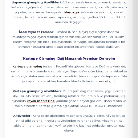
Sapanca glamping özellikleri:
Göl manzaralı teraslar, orman içi sessizlik,
hafta sonu yoğunluğu nedeniyle erken rezervasyon şart, jakuzili çadırlar çok
popüler, dere kenarı lokasyonlar,
Maşukiye
şelalelerine yakınlık, bisiklet
rotaları, balık tutma imkanı. Sapanca glamping fiyatları 6.500 TL - 9.000 TL
arasında değişiyor.
İdeal ziyaret zamanı:
İlkbahar (Nisan-Mayıs) çiçek açma dönemi
muhteşem, yaz ayları serinlik için tercih ediliyor, sonbahar renkleri (Ekim-
Kasım) fotoğraf için ideal. Kış aylarında kar yağışı olduğunda romantik bir
atmosfer oluşuyor ancak bazı tesisler kış aylarında kapalı olabiliyor.
Kartepe Glamping: Dağ Manzaralı Premium Deneyim
Kartepe glamping
tesisleri, Kocaeli'nin gözdesi Kartepe Dağı eteklerinde,
ormanın tam ortasında konumlanıyor. Sapanca'ya göre biraz daha yüksekte
olduğu için daha serin ve daha az nemli bir hava sunuyor. Kartepe, özellikle
yaz aylarında sıcaktan bunalan İstanbullular için cennet gibi.
Kartepe glamping özellikleri:
Muhteşem dağ manzarası, yoğun orman
dokusu, ATV safari imkanı, trekking rotaları, mountain bike parkurları, kış
aylarında
kayak merkezine
yakınlık, yaban hayatı gözlemi, daha tenha ve
sakin atmosfer. Kartepe glamping fiyatları 6.000 TL - 8.500 TL bandında.
Aktiviteler:
Kartepe'de glamping yapanlar gündüz zipline, ATV safari, at
binişi gibi adrenalin dolu aktivitelerden yararlanabiliyor. Akşamları ise
yıldızların altında mangal keyfi ve şömine başında sohbetler unutulmaz
oluyor.