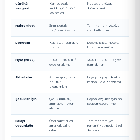
Gürültü
Komşu odalar,
Kuş sesleri, rüzgar,
Seviyesi
koridor gürültüsü,
doğanın sesi
lobi sesleri
Mahremiyet
Sınırlı, ortak
Tam mahremiyet, özel
plaj/havuz/restoran
alan kullanımı
Deneyim
Klasik tatil, standart
Doğayla iç içe, macera,
hizmet
huzur, romantizm
Fiyat (2025)
4.000 TL - 8.000 TL /
6.000 TL - 10.000 TL / gece
gece (ortalama)
(tam donanımlı)
Aktiviteler
Animasyon, havuz,
Doğa yürüyüşü, bisiklet,
plaj, tur
mangal, yıldız gözlemi
programları
Çocuklar İçin
Çocuk kulübü,
Doğada özgürce oynama,
animasyon, oyun
keşfetme, öğrenme
alanları
Balayı
Özel paketler var
Tam mahremiyet,
Uygunluğu
ama kalabalık
romantik atmosfer, özel
ortam
deneyim