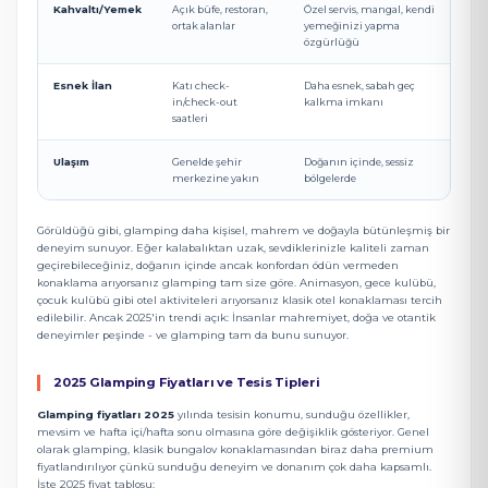
Kahvaltı/Yemek
Açık büfe, restoran,
Özel servis, mangal, kendi
ortak alanlar
yemeğinizi yapma
özgürlüğü
Esnek İlan
Katı check-
Daha esnek, sabah geç
in/check-out
kalkma imkanı
saatleri
Ulaşım
Genelde şehir
Doğanın içinde, sessiz
merkezine yakın
bölgelerde
Görüldüğü gibi, glamping daha kişisel, mahrem ve doğayla bütünleşmiş bir
deneyim sunuyor. Eğer kalabalıktan uzak, sevdiklerinizle kaliteli zaman
geçirebileceğiniz, doğanın içinde ancak konfordan ödün vermeden
konaklama arıyorsanız glamping tam size göre. Animasyon, gece kulübü,
çocuk kulübü gibi otel aktiviteleri arıyorsanız klasik otel konaklaması tercih
edilebilir. Ancak 2025'in trendi açık: İnsanlar mahremiyet, doğa ve otantik
deneyimler peşinde - ve glamping tam da bunu sunuyor.
2025 Glamping Fiyatları ve Tesis Tipleri
Glamping fiyatları 2025
yılında tesisin konumu, sunduğu özellikler,
mevsim ve hafta içi/hafta sonu olmasına göre değişiklik gösteriyor. Genel
olarak glamping, klasik bungalov konaklamasından biraz daha premium
fiyatlandırılıyor çünkü sunduğu deneyim ve donanım çok daha kapsamlı.
İşte 2025 fiyat tablosu: