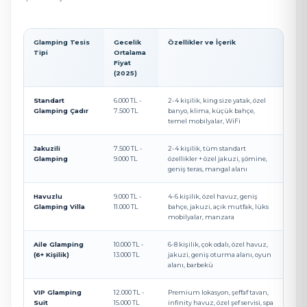
Glamping Tesis
Gecelik
Özellikler ve İçerik
Tipi
Ortalama
Fiyat
(2025)
Standart
6.000 TL -
2-4 kişilik, king size yatak, özel
Glamping Çadır
7.500 TL
banyo, klima, küçük bahçe,
temel mobilyalar, WiFi
Jakuzili
7.500 TL -
2-4 kişilik, tüm standart
Glamping
9.000 TL
özellikler + özel jakuzi, şömine,
geniş teras, mangal alanı
Havuzlu
9.000 TL -
4-6 kişilik, özel havuz, geniş
Glamping Villa
11.000 TL
bahçe, jakuzi, açık mutfak, lüks
mobilyalar, manzara
Aile Glamping
10.000 TL -
6-8 kişilik, çok odalı, özel havuz,
(6+ Kişilik)
13.000 TL
jakuzi, geniş oturma alanı, oyun
alanı, barbekü
VIP Glamping
12.000 TL -
Premium lokasyon, şeffaf tavan,
Suit
15.000 TL
infinity havuz, özel şef servisi, spa