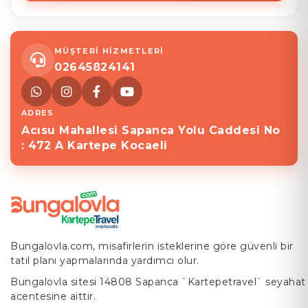
MÜŞTERİ HİZMETLERİ
02645824141
ADRES
Acısu Mahallesi Sapanca Yolu Caddesi No
: 472 A Kartepe Kocaeli
Bungalovla.com, misafirlerin isteklerine göre güvenli bir
tatil planı yapmalarında yardımcı olur.
Bungalovla sitesi 14808 Sapanca `Kartepetravel` seyahat
acentesine aittir.