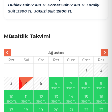
Dublex suit :2300 TL Corner Suit :2300 TL Family
Suit :3300 TL Jakuzi Suit :2800 TL
Müsaitlik Takvimi
Ağustos
Pzt
Sal
Car
Per
Cum
Cmt
Paz
1
2
3
4
5
6
7
8
9
10
11
12
13
14
15
16
17
18
19
20
21
22
23