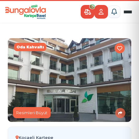
0
Oda Kahvaltı
Resimleri Büyüt
Kocaeli Kartepe