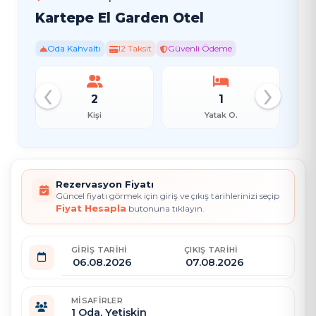
Kartepe El Garden Otel
Oda Kahvaltı
12 Taksit
Güvenli Ödeme
‹
›
2
1
Kişi
Yatak O.
Rezervasyon Fiyatı
Güncel fiyatı görmek için giriş ve çıkış tarihlerinizi seçip
Fiyat Hesapla
butonuna tıklayın.
GIRIŞ TARIHI
ÇIKIŞ TARIHI
MISAFIRLER
1
Oda,
Yetişkin