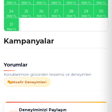
24
25
26
27
28
29
30
31
Kampanyalar
Yorumlar
Konuklarımızın gözünden tesisimiz ve deneyimleri
Misafir Deneyimleri
Deneyiminizi Paylaşın