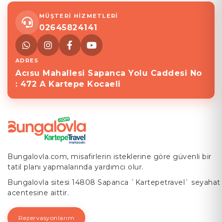
MÜŞTERİ HİZMETLERİ
02645824141
ADRES
Acısu Mahallesi Sapanca Yolu Caddesi No
: 472 A Kartepe Kocaeli
Bungalovla.com, misafirlerin isteklerine göre güvenli bir
tatil planı yapmalarında yardımcı olur.
Bungalovla sitesi 14808 Sapanca `Kartepetravel` seyahat
acentesine aittir.
Rezervasyonlarım