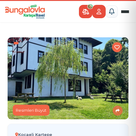
0
Resimleri Büyüt
Kocaeli Kartepe