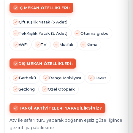
İÇ MEKAN ÖZELLIKLERI:
Çift Kişilik Yatak (3 Adet)
Tek
Kişilik Yatak (2 Adet)
Oturma grubu
WiFi
TV
Mutfak
Klima
DIŞ MEKAN ÖZELLIKLERI:
Barbekü
Bahçe Mobilyası
Havuz
Şezlong
Özel Otopark
HANGI AKTIVITELERI YAPABILIRSINIZ?
Atv ile safari turu yaparak doğanın eşsiz güzelliğinde
gezinti yapabilirsiniz.