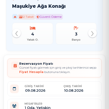
Maşukiye Ağa Konağı
12 Taksit
Güvenli Ödeme
‹
›
4
3
Yatak O.
Banyo
Rezervasyon Fiyatı
Güncel fiyatı görmek için giriş ve çıkış tarihlerinizi seçip
Fiyat Hesapla
butonuna tıklayın.
GIRIŞ TARIHI
ÇIKIŞ TARIHI
MISAFIRLER
1
Oda,
Yetişkin