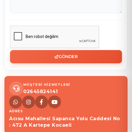
GÖNDER
MÜŞTERİ HİZMETLERİ
02645824141
ADRES
Acısu Mahallesi Sapanca Yolu Caddesi No
: 472 A Kartepe Kocaeli