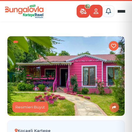
0
Resimleri Büyüt
Kocaeli Kartepe