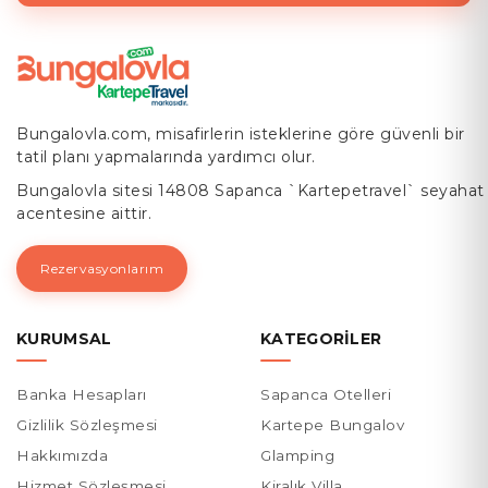
Bungalovla.com, misafirlerin isteklerine göre güvenli bir
tatil planı yapmalarında yardımcı olur.
Bungalovla sitesi 14808 Sapanca `Kartepetravel` seyahat
acentesine aittir.
Rezervasyonlarım
KURUMSAL
KATEGORILER
Banka Hesapları
Sapanca Otelleri
Gizlilik Sözleşmesi
Kartepe Bungalov
Hakkımızda
Glamping
Hizmet Sözleşmesi
Kiralık Villa