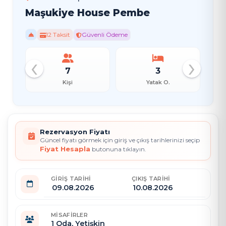
Maşukiye House Pembe
12 Taksit
Güvenli Ödeme
‹
›
7
3
Kişi
Yatak O.
Rezervasyon Fiyatı
Güncel fiyatı görmek için giriş ve çıkış tarihlerinizi seçip
Fiyat Hesapla
butonuna tıklayın.
GIRIŞ TARIHI
ÇIKIŞ TARIHI
MISAFIRLER
1
Oda,
Yetişkin