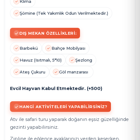
Klima
Şömine (Tek Yakımlık Odun Verilmektedir.)
DIŞ MEKAN ÖZELLIKLERI:
Barbekü
Bahçe Mobilyası
Havuz (Isıtmalı, 5*10)
Şezlong
Ateş Çukuru
Göl manzarası
Evcil Hayvan Kabul Etmektedir. (+500)
HANGI AKTIVITELERI YAPABILIRSINIZ?
Atv ile safari turu yaparak doğanın eşsiz güzelliğinde
gezinti yapabilirsiniz.
Zipline ile eğlence ayaklarınızı yerden keserken,