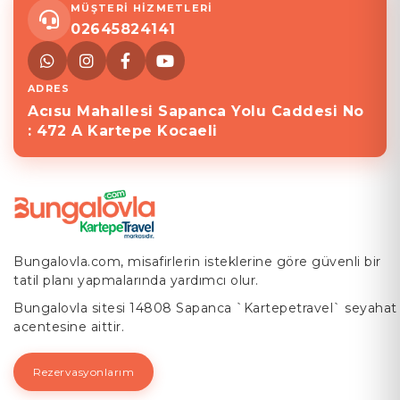
MÜŞTERİ HİZMETLERİ
02645824141
ADRES
Acısu Mahallesi Sapanca Yolu Caddesi No
: 472 A Kartepe Kocaeli
Bungalovla.com, misafirlerin isteklerine göre güvenli bir
tatil planı yapmalarında yardımcı olur.
Bungalovla sitesi 14808 Sapanca `Kartepetravel` seyahat
acentesine aittir.
Rezervasyonlarım