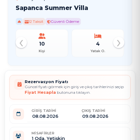
Sapanca Summer Villa
12 Taksit
Güvenli Ödeme
‹
›
10
4
Kişi
Yatak O.
Rezervasyon Fiyatı
Güncel fiyatı görmek için giriş ve çıkış tarihlerinizi seçip
Fiyat Hesapla
butonuna tıklayın.
GIRIŞ TARIHI
ÇIKIŞ TARIHI
MISAFIRLER
1
Oda,
Yetişkin