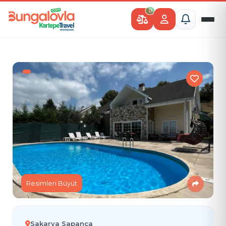
0
Resimleri Büyüt
Sakarya Sapanca