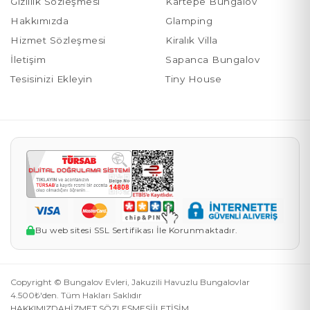
Gizlilik Sözleşmesi
Kartepe Bungalov
Hakkımızda
Glamping
Hizmet Sözleşmesi
Kiralık Villa
İletişim
Sapanca Bungalov
Tesisinizi Ekleyin
Tiny House
Bu web sitesi SSL Sertifikası İle Korunmaktadır.
Copyright © Bungalov Evleri, Jakuzili Havuzlu Bungalovlar
4.500₺'den. Tüm Hakları Saklıdır
HAKKIMIZDA
HİZMET SÖZLEŞMESİ
İLETİŞİM