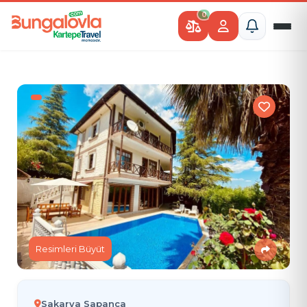
0
Resimleri Büyüt
Sakarya Sapanca