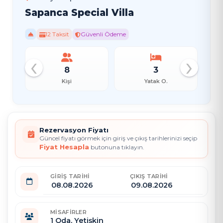
Sapanca Special Villa
12 Taksit
Güvenli Ödeme
‹
›
8
3
Kişi
Yatak O.
Rezervasyon Fiyatı
Güncel fiyatı görmek için giriş ve çıkış tarihlerinizi seçip
Fiyat Hesapla
butonuna tıklayın.
GIRIŞ TARIHI
ÇIKIŞ TARIHI
MISAFIRLER
1
Oda,
Yetişkin