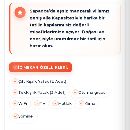
Sapanca’da eşsiz manzaralı villamız
geniş aile Kapasitesiyle harika bir
tatilin kapılarını siz değerli
misafirlerimize açıyor. Doğası ve
enerjisiyle unutulmaz bir tatil için
hazır olun.
İÇ MEKAN ÖZELLIKLERI:
Çift Kişilik Yatak (2 Adet)
Tek
Kişilik Yatak (3 Adet)
Oturma grubu
WiFi
TV
Mutfak
Klima
Şömine