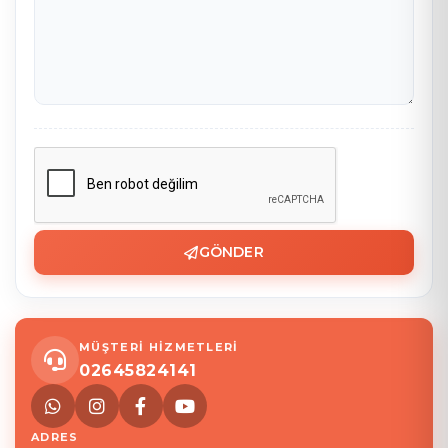
GÖNDER
MÜŞTERİ HİZMETLERİ
02645824141
ADRES