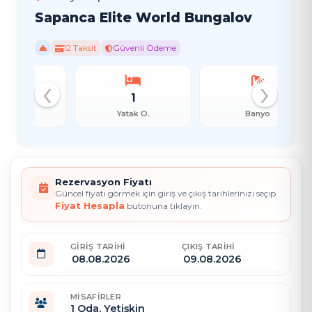
Sapanca Elite World Bungalov
12 Taksit
Güvenli Ödeme
‹
›
1
1
Yatak O.
Banyo
Rezervasyon Fiyatı
Güncel fiyatı görmek için giriş ve çıkış tarihlerinizi seçip
Fiyat Hesapla
butonuna tıklayın.
GIRIŞ TARIHI
ÇIKIŞ TARIHI
MISAFIRLER
1
Oda,
Yetişkin