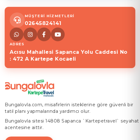
MÜŞTERİ HİZMETLERİ
02645824141
ADRES
Acısu Mahallesi Sapanca Yolu Caddesi No
: 472 A Kartepe Kocaeli
Bungalovla.com, misafirlerin isteklerine göre güvenli bir
tatil planı yapmalarında yardımcı olur.
Bungalovla sitesi 14808 Sapanca `Kartepetravel` seyahat
acentesine aittir.