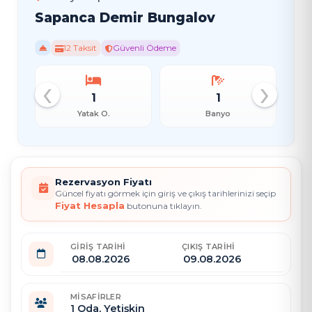
Sapanca Demir Bungalov
12 Taksit
Güvenli Ödeme
‹
›
1
1
Yatak O.
Banyo
Rezervasyon Fiyatı
Güncel fiyatı görmek için giriş ve çıkış tarihlerinizi seçip
Fiyat Hesapla
butonuna tıklayın.
GIRIŞ TARIHI
ÇIKIŞ TARIHI
MISAFIRLER
1
Oda,
Yetişkin