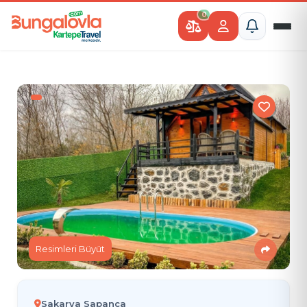
0
Resimleri Büyüt
Sakarya Sapanca