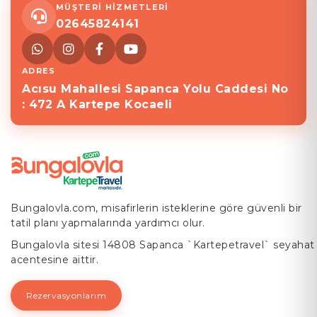
MÜŞTERİ HİZMETLERİ
02645824141
ADRES
Acısu Mahallesi Sapanca Yolu Caddesi No
: 472 A Kartepe Kocaeli
Bungalovla.com, misafirlerin isteklerine göre güvenli bir
tatil planı yapmalarında yardımcı olur.
Bungalovla sitesi 14808 Sapanca `Kartepetravel` seyahat
acentesine aittir.
Rezervasyonlarım