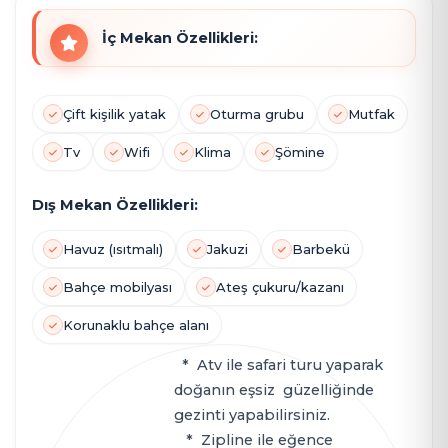
İç Mekan Özellikleri:
Çift kişilik yatak
Oturma grubu
Mutfak
Tv
Wifi
Klima
Şömine
Dış Mekan Özellikleri:
Havuz (ısıtmalı)
Jakuzi
Barbekü
Bahçe mobilyası
Ateş çukuru/kazanı
Korunaklu bahçe alanı
* Atv ile safari turu yaparak
doğanın eşsiz güzelliğinde
gezinti yapabilirsiniz.
* Zipline ile eğence