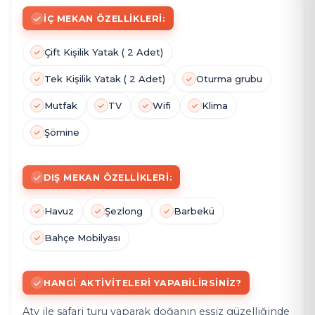
İÇ MEKAN ÖZELLIKLERI:
Çift Kişilik Yatak
( 2
Adet)
Tek Kişilik Yatak ( 2 Adet)
Oturma grubu
Mutfak
TV
Wifi
Klima
Şömine
DIŞ MEKAN ÖZELLIKLERI:
Havuz
Şezlong
Barbekü
Bahçe Mobilyası
HANGI AKTIVITELERI YAPABILIRSINIZ?
Atv ile safari turu yaparak doğanın eşsiz güzelliğinde