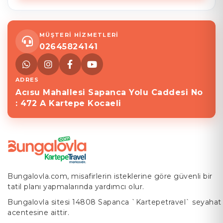
MÜŞTERİ HİZMETLERİ
02645824141
ADRES
Acısu Mahallesi Sapanca Yolu Caddesi No
: 472 A Kartepe Kocaeli
Bungalovla.com, misafirlerin isteklerine göre güvenli bir
tatil planı yapmalarında yardımcı olur.
Bungalovla sitesi 14808 Sapanca `Kartepetravel` seyahat
acentesine aittir.