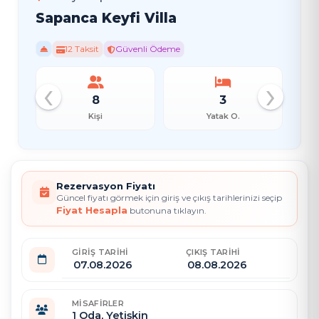
Sapanca Keyfi Villa
12 Taksit
Güvenli Ödeme
‹
›
8
3
Kişi
Yatak O.
Rezervasyon Fiyatı
Güncel fiyatı görmek için giriş ve çıkış tarihlerinizi seçip
Fiyat Hesapla
butonuna tıklayın.
GIRIŞ TARIHI
ÇIKIŞ TARIHI
MISAFIRLER
1
Oda,
Yetişkin