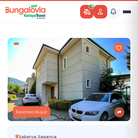
0
Resimleri Büyüt
Sakarya Sapanca