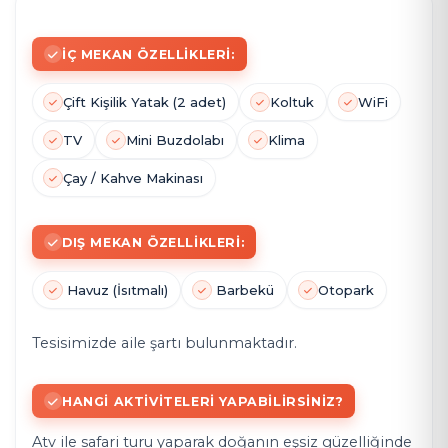
İÇ MEKAN ÖZELLIKLERI:
Çift Kişilik Yatak (2 adet)
Koltuk
WiFi
TV
Mini Buzdolabı
Klima
Çay / Kahve Makinası
DIŞ MEKAN ÖZELLIKLERI:
Havuz (İsıtmalı)
Barbekü
Otopark
Tesisimizde aile şartı bulunmaktadır.
HANGI AKTIVITELERI YAPABILIRSINIZ?
Atv ile safari turu yaparak doğanın eşsiz güzelliğinde