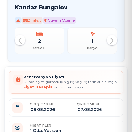
Kandaz Bungalov
12 Taksit
Güvenli Ödeme
‹
›
2
1
Yatak O.
Banyo
Rezervasyon Fiyatı
Güncel fiyatı görmek için giriş ve çıkış tarihlerinizi seçip
Fiyat Hesapla
butonuna tıklayın.
GIRIŞ TARIHI
ÇIKIŞ TARIHI
MISAFIRLER
1
Oda,
Yetişkin