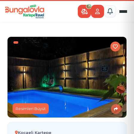
0
Resimleri Büyüt
Kocaeli Kartepe