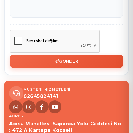
GÖNDER
MÜŞTERİ HİZMETLERİ
02645824141
ADRES
Acısu Mahallesi Sapanca Yolu Caddesi No
: 472 A Kartepe Kocaeli