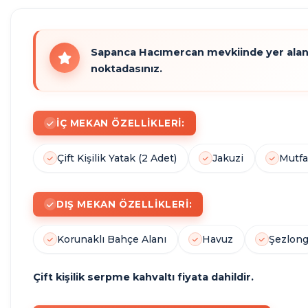
SICAK
Sapanca Hacımercan mevkiinde yer alan b
noktadasınız.
HAVUZ
İÇ MEKAN ÖZELLIKLERI:
Çift Kişilik Yatak (2 Adet)
Jakuzi
Mutf
DIŞ MEKAN ÖZELLIKLERI:
Korunaklı Bahçe Alanı
Havuz
Şezlon
Çift kişilik serpme kahvaltı fiyata dahildir.