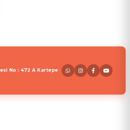
esi No : 472 A Kartepe