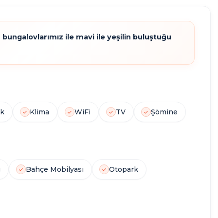
ungalovlarımız ile mavi ile yeşilin buluştuğu
1
1
1
5
JAKUZI
ŞÖMINE
HAVUZ
KIŞI
ak
Klima
WiFi
TV
Şömine
g
Bahçe Mobilyası
Otopark