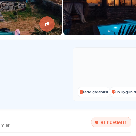
İade garantisi
En uygun fi
Tesis Detayları
imler