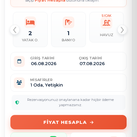
Fiyat Hesapla
seçip
butonuna tıklayın.
SICAK
‹
›
2
1
HAVUZ
YATAK O.
BANYO
GIRIŞ TARIHI
ÇIKIŞ TARIHI
MISAFIRLER
1
Oda,
Yetişkin
Rezervasyonunuz onaylanana kadar hiçbir ödeme
yapmazsınız.
FIYAT HESAPLA