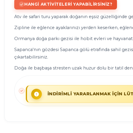
HANGI AKTIVITELERI YAPABILIRSINIZ?
Atv ile safari turu yaparak doğanın eşsiz güzelliğinde ge
Zipline ile eğlence ayaklarınızı yerden keserken, eğlence
Ormanya doğa parkı gezisi ile hobit evleri ve hayvanat 
Sapanca'nın gözdesi Sapanca gölü etrafında sahil gezisi y
çıkartabilirsiniz.
Doğa ile başbaşa stresten uzak huzur dolu bir tatil dene
İNDİRİMLİ YARARLANMAK İÇİN LÜ