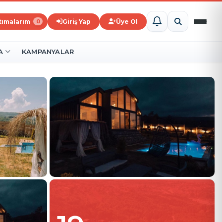
ştımalarım
Giriş Yap
Üye Ol
0
A
KAMPANYALAR