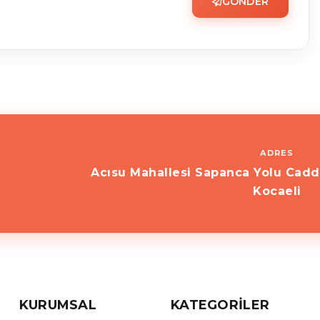
GÖNDER
ADRES
Acısu Mahallesi Sapanca Yolu Cadd
Kocaeli
KURUMSAL
KATEGORILER