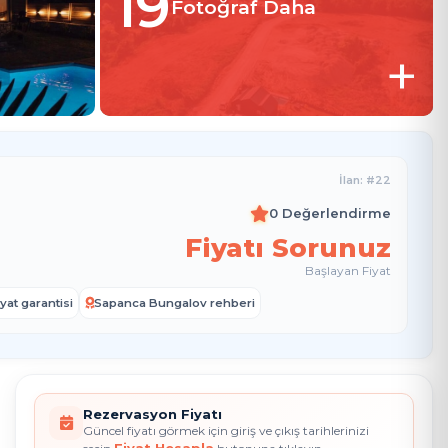
19
Fotoğraf Daha
+
İlan: #22
0 Değerlendirme
Fiyatı Sorunuz
Başlayan Fiyat
yat garantisi
Sapanca Bungalov rehberi
Rezervasyon Fiyatı
Güncel fiyatı görmek için giriş ve çıkış tarihlerinizi