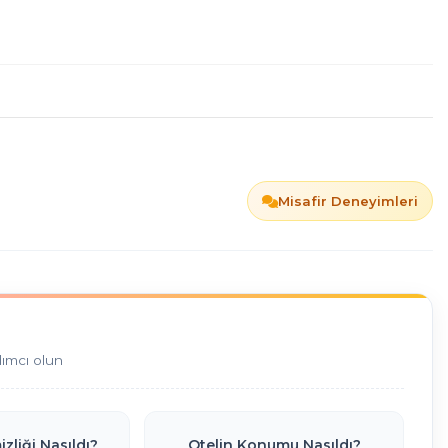
Misafir Deneyimleri
dımcı olun
zliği Nasıldı?
Otelin Konumu Nasıldı?