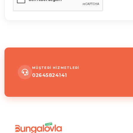
MÜŞTERİ HİZMETLERİ
02645824141