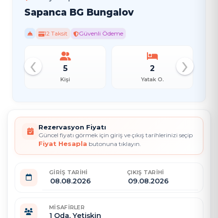
Sapanca BG Bungalov
12 Taksit
Güvenli Ödeme
‹
›
5
2
Kişi
Yatak O.
Rezervasyon Fiyatı
Güncel fiyatı görmek için giriş ve çıkış tarihlerinizi seçip
Fiyat Hesapla
butonuna tıklayın.
GIRIŞ TARIHI
ÇIKIŞ TARIHI
MISAFIRLER
1
Oda,
Yetişkin