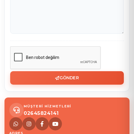
GÖNDER
MÜŞTERİ HİZMETLERİ
02645824141
ADRES