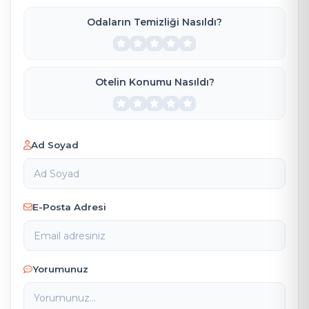
k
tek gelmesi gereken yer.
Odaların Temizliği Nasıldı?
az
Verdiğiniz ücretin karşılığının fazla
fazla bulduğunuz tek yer
yorum.
olacaktır. BG SAPANCAYA
hizmetlerinden dolayı teşekkür
Otelin Konumu Nasıldı?
ık.
ederim.
Ad Soyad
E-Posta Adresi
Yorumunuz