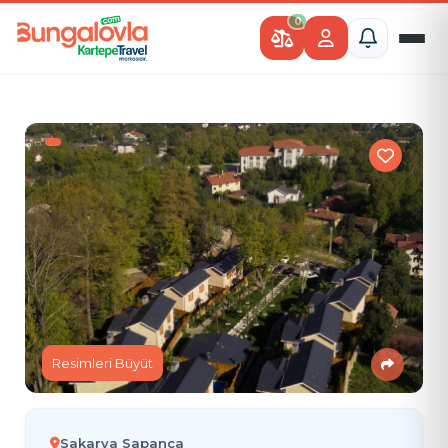
0
Resimleri Büyüt
Sakarya Sapanca