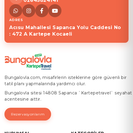
02645824141
ADRES
Acısu Mahallesi Sapanca Yolu Caddesi No
: 472 A Kartepe Kocaeli
Bungalovla.com, misafirlerin isteklerine göre güvenli bir
tatil planı yapmalarında yardımcı olur.
Bungalovla sitesi 14808 Sapanca `Kartepetravel` seyahat
acentesine aittir.
Rezervasyonlarım