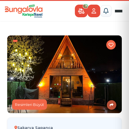
0
Resimleri Büyüt
Sakarya Sapanca