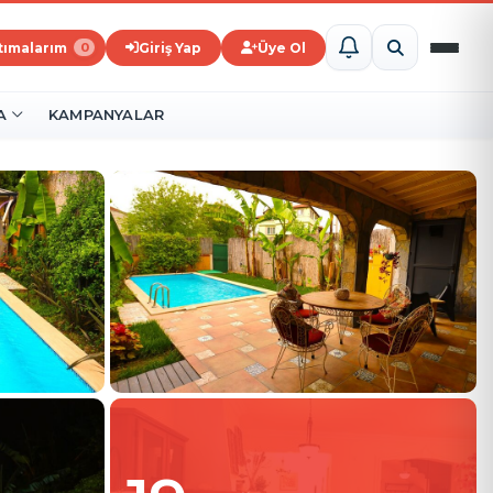
ştımalarım
Giriş Yap
Üye Ol
0
A
KAMPANYALAR