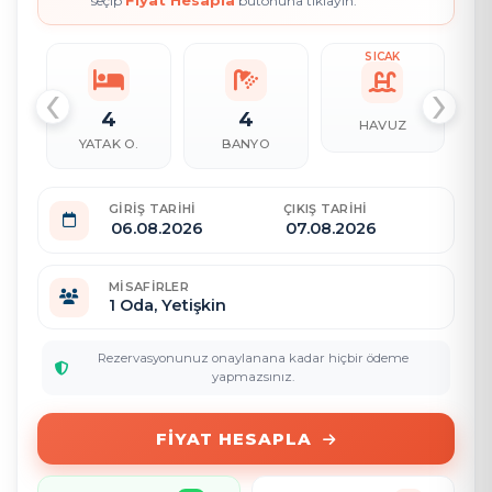
Fiyat Hesapla
seçip
butonuna tıklayın.
SICAK
‹
›
4
4
HAVUZ
YATAK O.
BANYO
GIRIŞ TARIHI
ÇIKIŞ TARIHI
MISAFIRLER
1
Oda,
Yetişkin
Rezervasyonunuz onaylanana kadar hiçbir ödeme
yapmazsınız.
FIYAT HESAPLA