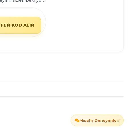
yimi sizleri bekliyor.
TFEN KOD ALIN
Misafir Deneyimleri