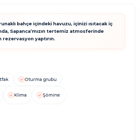
klı bahçe içindeki havuzu, içinizi ısıtacak iç
unda, Sapanca’mızın tertemiz atmosferinde
1
1
1
10
n rezervasyon yaptırın.
JAKUZI
ŞÖMINE
HAVUZ
KIŞI
tfak
Oturma grubu
Klima
Şömine