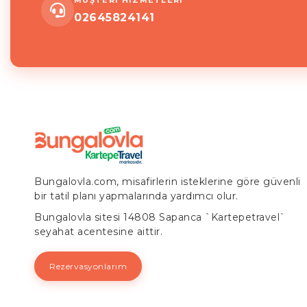
MÜŞTERİ HİZMETLERİ
02645824141
Bungalovla.com, misafirlerin isteklerine göre güvenli
bir tatil planı yapmalarında yardımcı olur.
Bungalovla sitesi 14808 Sapanca `Kartepetravel`
seyahat acentesine aittir.
Rezervasyonlarım