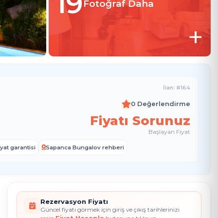
19
Fotoğraf Daha
+
İlan: #164
0 Değerlendirme
Fiyatı Sorunuz
Başlayan Fiyat
yat garantisi
Sapanca Bungalov rehberi
Rezervasyon Fiyatı
Güncel fiyatı görmek için giriş ve çıkış tarihlerinizi