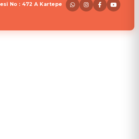
esi No : 472 A Kartepe