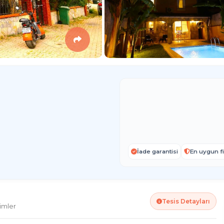
İade garantisi
En uygun fi
Tesis Detayları
imler