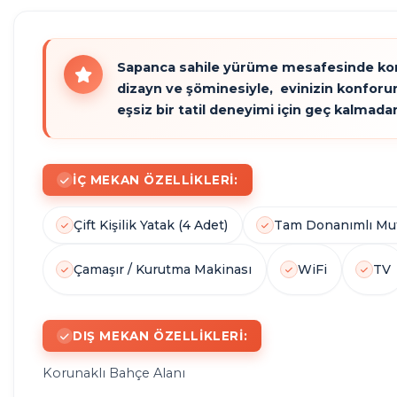
SICAK
Sapanca sahile yürüme mesafesinde koruna
dizayn ve şöminesiyle, evinizin konfor
HAVUZ
eşsiz bir tatil deneyimi için geç kalmada
İÇ MEKAN ÖZELLIKLERI:
Çift Kişilik Yatak (4 Adet)
Tam Donanımlı Mu
Çamaşır / Kurutma Makinası
WiFi
TV
DIŞ MEKAN ÖZELLIKLERI:
Korunaklı Bahçe Alanı