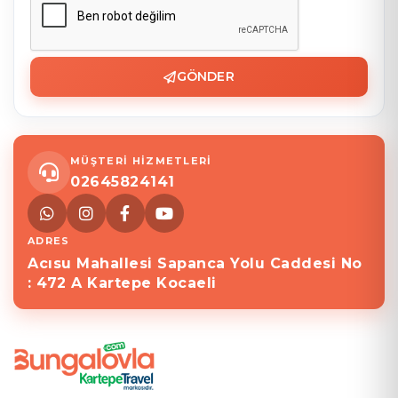
GÖNDER
MÜŞTERİ HİZMETLERİ
02645824141
ADRES
Acısu Mahallesi Sapanca Yolu Caddesi No
: 472 A Kartepe Kocaeli