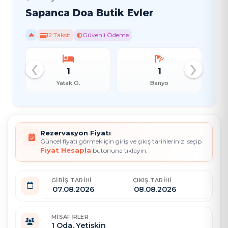
Sapanca Doa Butik Evler
12 Taksit
Güvenli Ödeme
‹
›
1
1
Yatak O.
Banyo
Rezervasyon Fiyatı
Güncel fiyatı görmek için giriş ve çıkış tarihlerinizi seçip
Fiyat Hesapla
butonuna tıklayın.
GIRIŞ TARIHI
ÇIKIŞ TARIHI
MISAFIRLER
1
Oda,
Yetişkin