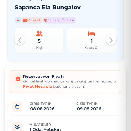
Sapanca Ela Bungalov
12 Taksit
Güvenli Ödeme
‹
›
1
1
Yatak O.
Banyo
Rezervasyon Fiyatı
Güncel fiyatı görmek için giriş ve çıkış tarihlerinizi seçip
Fiyat Hesapla
butonuna tıklayın.
GIRIŞ TARIHI
ÇIKIŞ TARIHI
MISAFIRLER
1
Oda,
Yetişkin