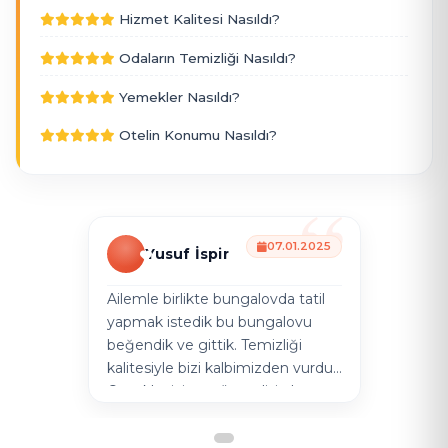
Hizmet Kalitesi Nasıldı?
Odaların Temizliği Nasıldı?
Yemekler Nasıldı?
Otelin Konumu Nasıldı?
07.01.2025
Yusuf İspir
Ailemle birlikte bungalovda tatil
yapmak istedik bu bungalovu
beğendik ve gittik. Temizliği
kalitesiyle bizi kalbimizden vurdu .
Çocuklar için en önemlisi olan
havuzdu temiz ve berrak suyu
sayesinde rahatlıkla yüzdüler