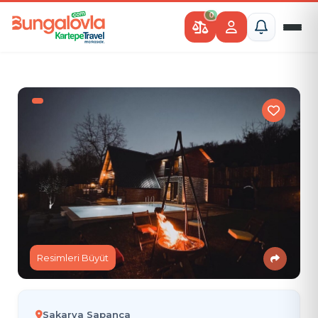
0
Resimleri Büyüt
Sakarya Sapanca