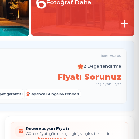
6
Fotoğraf Daha
+
İlan: #5205
2 Değerlendirme
Fiyatı Sorunuz
Başlayan Fiyat
yat garantisi
Sapanca Bungalov rehberi
Rezervasyon Fiyatı
Güncel fiyatı görmek için giriş ve çıkış tarihlerinizi