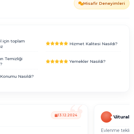
Misafir Deneyimleri
l için toplam
Hizmet Kalitesi Nasıldı?
ız
ın Temizliği
Yemekler Nasıldı?
ı?
 Konumu Nasıldı?
13.12.2024
Alitural
Evlenme teklifi