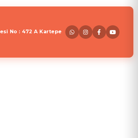
esi No : 472 A Kartepe