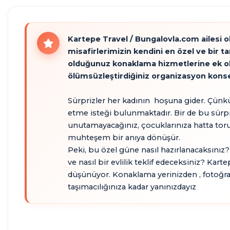
SICAK
​Kartepe Travel / Bungalovla.com ailesi 
misafirlerimizin kendini en özel ve bir 
HAVUZ
olduğunuz konaklama hizmetlerine ek olar
ölümsüzleştirdiğiniz organizasyon konse
Sürprizler her kadının hoşuna gider. Çünk
etme isteği bulunmaktadır. Bir de bu sürpri
unutamayacağınız, çocuklarınıza hatta torunl
muhteşem bir anıya dönüşür.
Peki, bu özel güne nasıl hazırlanacaksınız? 
ve nasıl bir evlilik teklif edeceksiniz? ​Kart
düşünüyor. Konaklama yerinizden , fotoğra
taşımacılığınıza kadar yanınızdayız