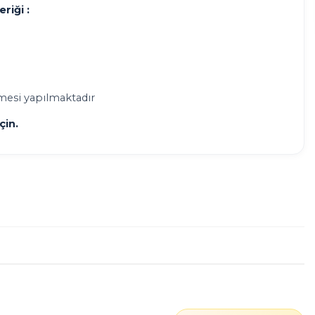
riği :
mesi yapılmaktadır
çin.