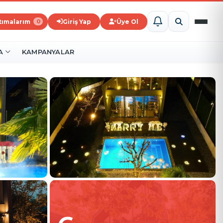
ştımalarım
Giriş Yap
Üye Ol
0
A
KAMPANYALAR