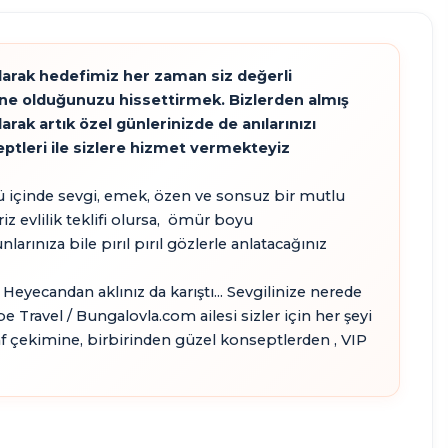
olarak hedefimiz her zaman siz değerli
tane olduğunuzu hissettirmek. Bizlerden almış
0
1
1
3
ak artık özel günlerinizde de anılarınızı
JAKUZI
ŞÖMINE
HAVUZ
KIŞI
ptleri ile sizlere hizmet vermekteyiz
ü içinde sevgi, emek, özen ve sonsuz bir mutlu
z evlilik teklifi olursa, ömür boyu
arınıza bile pırıl pırıl gözlerle anlatacağınız
Heyecandan aklınız da karıştı... Sevgilinize nerede
epe Travel / Bungalovla.com ailesi sizler için her şeyi
f çekimine, birbirinden güzel konseptlerden , VIP