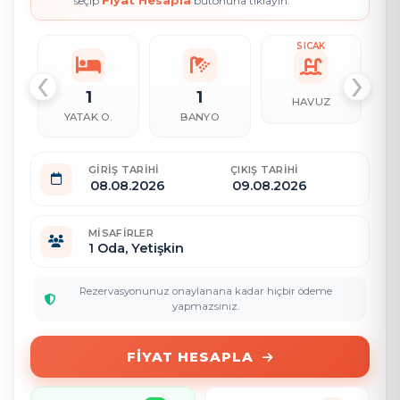
Fiyat Hesapla
seçip
butonuna tıklayın.
SICAK
‹
›
1
1
HAVUZ
YATAK O.
BANYO
GIRIŞ TARIHI
ÇIKIŞ TARIHI
MISAFIRLER
1
Oda,
Yetişkin
Rezervasyonunuz onaylanana kadar hiçbir ödeme
yapmazsınız.
FIYAT HESAPLA