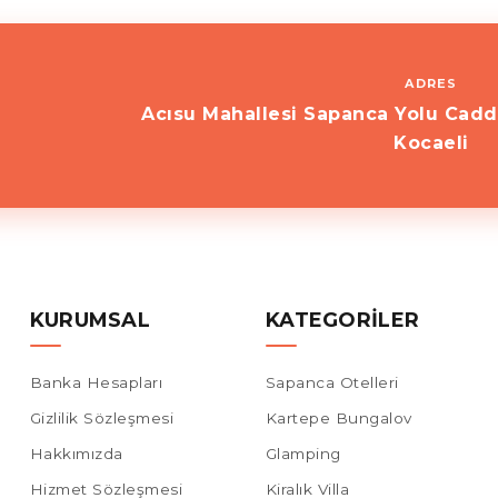
ADRES
Acısu Mahallesi Sapanca Yolu Cadd
Kocaeli
KURUMSAL
KATEGORILER
Banka Hesapları
Sapanca Otelleri
Gizlilik Sözleşmesi
Kartepe Bungalov
Hakkımızda
Glamping
Hizmet Sözleşmesi
Kiralık Villa