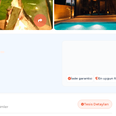
İade garantisi
En uygun fi
Tesis Detayları
imler