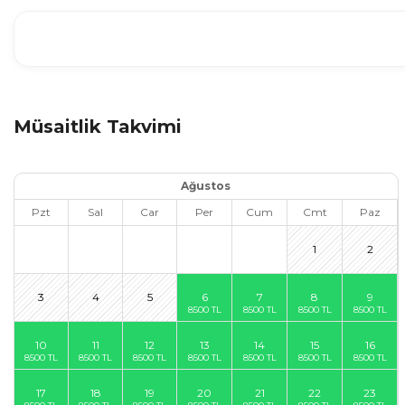
SICAK
HAVUZ
Müsaitlik Takvimi
Ağustos
Pzt
Sal
Car
Per
Cum
Cmt
Paz
1
2
3
4
5
6
7
8
9
10
11
12
13
14
15
16
17
18
19
20
21
22
23