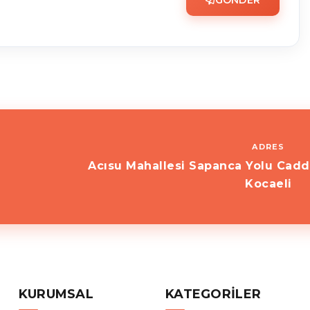
ADRES
Acısu Mahallesi Sapanca Yolu Cadd
Kocaeli
KURUMSAL
KATEGORILER