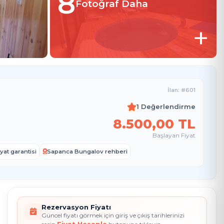
8
Fotoğraf Daha
+
İlan: #601
1 Değerlendirme
8.500
,00
TL
Başlayan Fiyat
yat garantisi
Sapanca Bungalov rehberi
Rezervasyon Fiyatı
Güncel fiyatı görmek için giriş ve çıkış tarihlerinizi