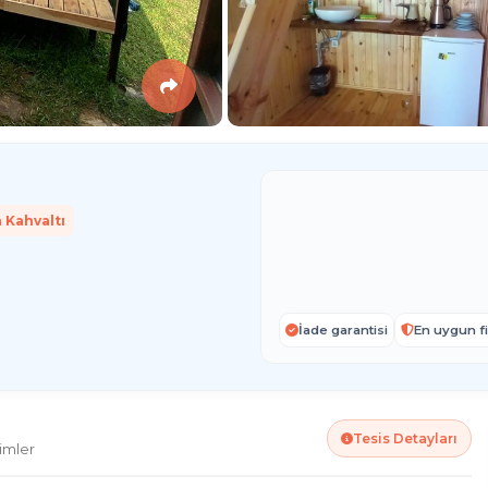
 Kahvaltı
İade garantisi
En uygun fi
Tesis Detayları
imler