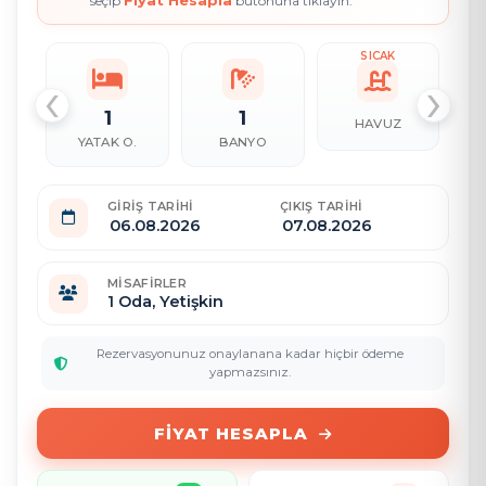
Fiyat Hesapla
seçip
butonuna tıklayın.
SICAK
‹
›
1
1
HAVUZ
YATAK O.
BANYO
GIRIŞ TARIHI
ÇIKIŞ TARIHI
MISAFIRLER
1
Oda,
Yetişkin
Rezervasyonunuz onaylanana kadar hiçbir ödeme
yapmazsınız.
FIYAT HESAPLA