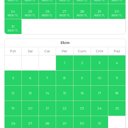
24
25
26
27
28
29
30
31
Ekim
Pzt
Sal
Car
Per
Cum
Cmt
Paz
1
2
3
4
5
6
7
8
9
10
11
12
13
14
15
16
17
18
19
20
21
22
23
24
25
26
27
28
29
30
31