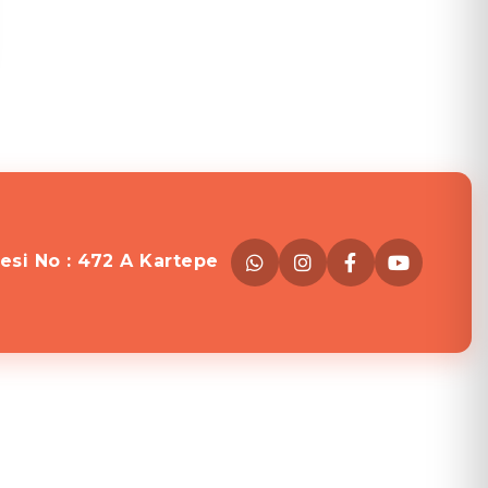
esi No : 472 A Kartepe