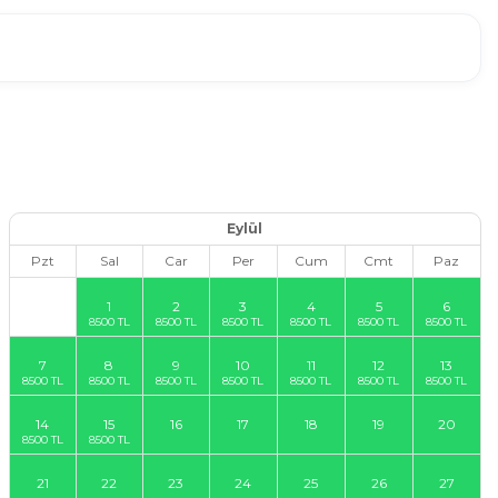
0
0
1
3
JAKUZI
ŞÖMINE
HAVUZ
KIŞI
Eylül
Pzt
Sal
Car
Per
Cum
Cmt
Paz
1
2
3
4
5
6
7
8
9
10
11
12
13
14
15
16
17
18
19
20
21
22
23
24
25
26
27