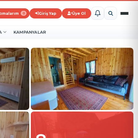
ştımalarım
Giriş Yap
Üye Ol
0
A
KAMPANYALAR