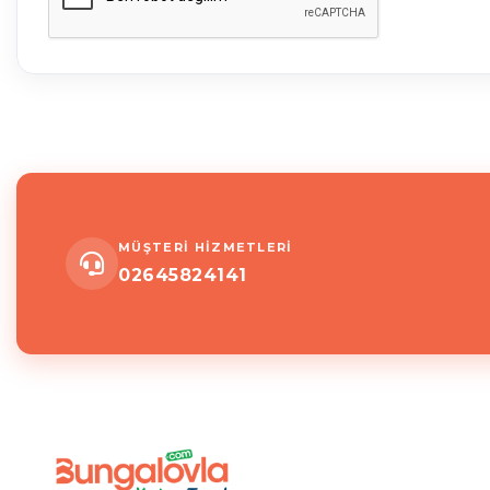
MÜŞTERİ HİZMETLERİ
02645824141