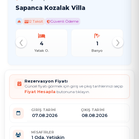
Sapanca Kozalak Villa
12 Taksit
Güvenli Ödeme
‹
›
4
1
Yatak O.
Banyo
Rezervasyon Fiyatı
Güncel fiyatı görmek için giriş ve çıkış tarihlerinizi seçip
Fiyat Hesapla
butonuna tıklayın.
GIRIŞ TARIHI
ÇIKIŞ TARIHI
MISAFIRLER
1
Oda,
Yetişkin