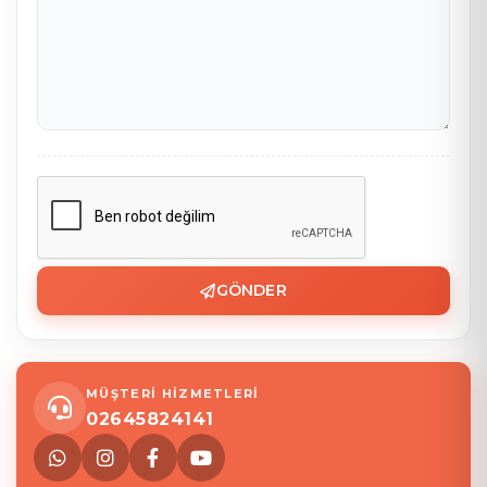
GÖNDER
MÜŞTERİ HİZMETLERİ
02645824141