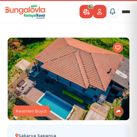
0
Resimleri Büyüt
Sakarya Sapanca