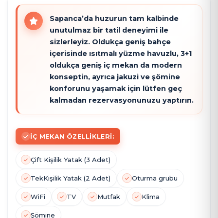
Sapanca’da huzurun tam kalbinde
unutulmaz bir tatil deneyimi ile
sizlerleyiz. Oldukça geniş bahçe
içerisinde ısıtmalı yüzme havuzlu, 3+1
oldukça geniş iç mekan da modern
konseptin, ayrıca jakuzi ve şömine
konforunu yaşamak için lütfen geç
kalmadan rezervasyonunuzu yaptırın.
İÇ MEKAN ÖZELLIKLERI:
Çift Kişilik Yatak (3 Adet)
Tek
Kişilik Yatak (2 Adet)
Oturma grubu
WiFi
TV
Mutfak
Klima
Şömine