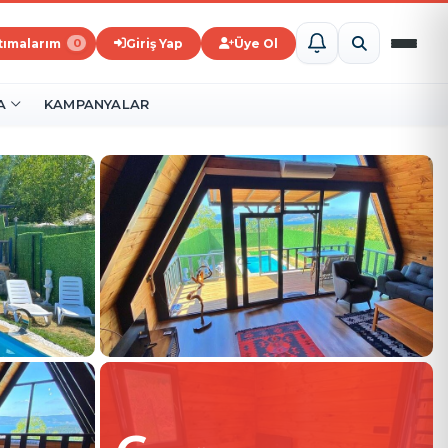
ştımalarım
Giriş Yap
Üye Ol
0
A
KAMPANYALAR