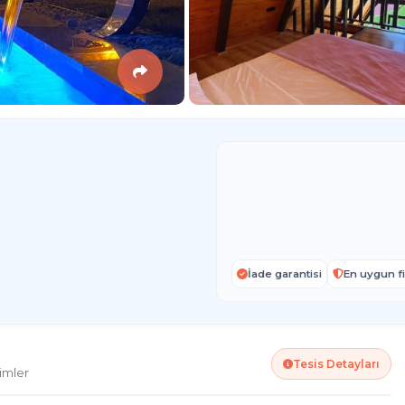
İade garantisi
En uygun fi
Tesis Detayları
imler