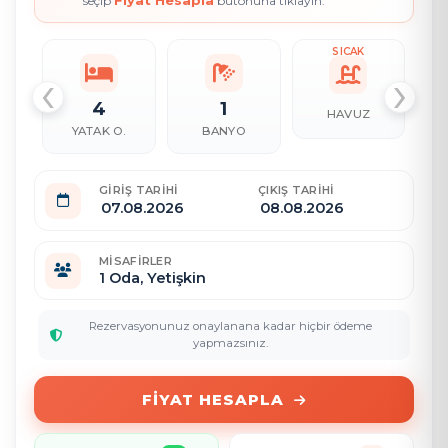
Fiyat Hesapla
seçip
butonuna tıklayın.
SICAK
‹
›
4
1
HAVUZ
YATAK O.
BANYO
GIRIŞ TARIHI
ÇIKIŞ TARIHI
MISAFIRLER
1
Oda,
Yetişkin
Rezervasyonunuz onaylanana kadar hiçbir ödeme
yapmazsınız.
FIYAT HESAPLA