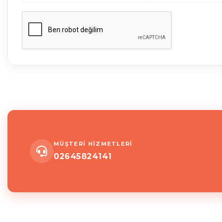
MÜŞTERİ HİZMETLERİ
02645824141