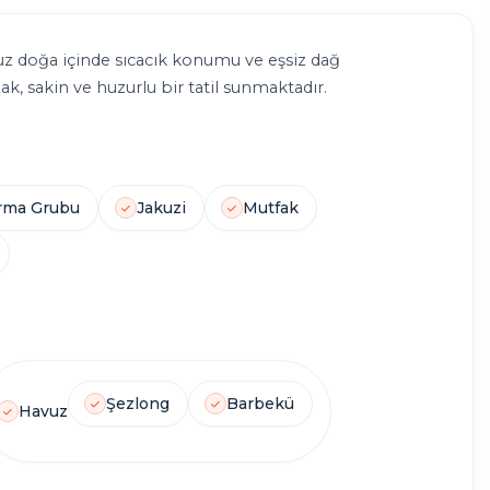
 doğa içinde sıcacık konumu ve eşsiz dağ
k, sakin ve huzurlu bir tatil sunmaktadır.
1
0
1
KIŞI
JAKUZI
ŞÖMINE
HAVUZ
rma Grubu
Jakuzi
Mutfak
Şezlong
Barbekü
Havuz