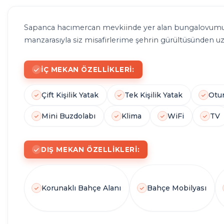
SICAK
Sapanca hacımercan mevkiinde yer alan bungalovumuz
manzarasıyla siz misafirlerime şehrin gürültüsünden uza
HAVUZ
İÇ MEKAN ÖZELLIKLERI:
Çift Kişilik Yatak
Tek Kişilik Yatak
Otu
Mini Buzdolabı
Klima
WiFi
TV
DIŞ MEKAN ÖZELLIKLERI:
Korunaklı Bahçe Alanı
Bahçe Mobilyası