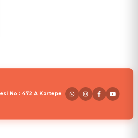
esi No : 472 A Kartepe