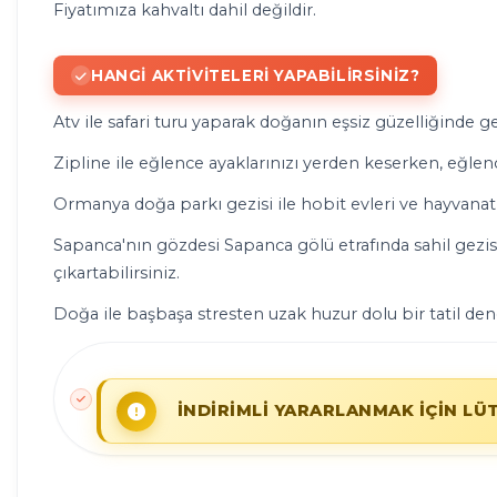
Fiyatımıza kahvaltı dahil değildir.
HANGI AKTIVITELERI YAPABILIRSINIZ?
Atv ile safari turu yaparak doğanın eşsiz güzelliğinde ge
Zipline ile eğlence ayaklarınızı yerden keserken, eğlence
Ormanya doğa parkı gezisi ile hobit evleri ve hayvanat 
Sapanca'nın gözdesi Sapanca gölü etrafında sahil gezisi y
çıkartabilirsiniz.
Doğa ile başbaşa stresten uzak huzur dolu bir tatil dene
İNDİRİMLİ YARARLANMAK İÇİN LÜ