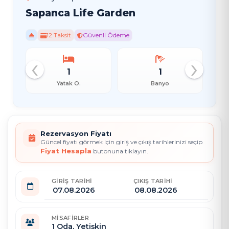
Sapanca Life Garden
12 Taksit
Güvenli Ödeme
‹
›
1
1
Yatak O.
Banyo
Rezervasyon Fiyatı
Güncel fiyatı görmek için giriş ve çıkış tarihlerinizi seçip
Fiyat Hesapla
butonuna tıklayın.
GIRIŞ TARIHI
ÇIKIŞ TARIHI
MISAFIRLER
1
Oda,
Yetişkin