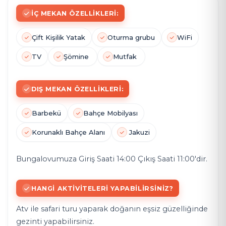
İÇ MEKAN ÖZELLIKLERI:
Çift Kişilik Yatak
Oturma grubu
WiFi
TV
Şömine
Mutfak
DIŞ MEKAN ÖZELLIKLERI:
Barbekü
Bahçe Mobilyası
Korunaklı Bahçe Alanı
Jakuzi
Bungalovumuza Giriş Saati 14:00 Çıkış Saati 11:00'dir.
HANGI AKTIVITELERI YAPABILIRSINIZ?
Atv ile safari turu yaparak doğanın eşsiz güzelliğinde
gezinti yapabilirsiniz.