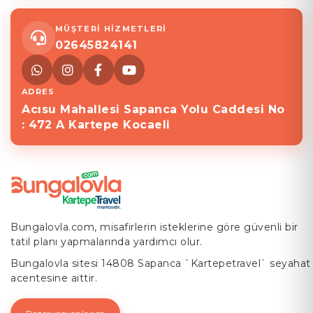
MÜŞTERİ HİZMETLERİ
02645824141
ADRES
Acısu Mahallesi Sapanca Yolu Caddesi No
: 472 A Kartepe Kocaeli
Bungalovla.com, misafirlerin isteklerine göre güvenli bir
tatil planı yapmalarında yardımcı olur.
Bungalovla sitesi 14808 Sapanca `Kartepetravel` seyahat
acentesine aittir.