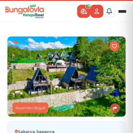
0
Resimleri Büyüt
Sakarya Sapanca