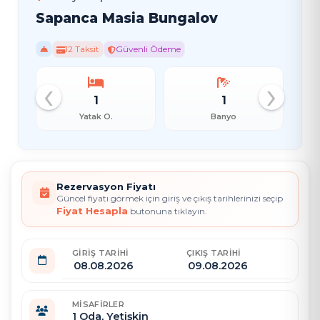
Sapanca Masia Bungalov
12 Taksit
Güvenli Ödeme
‹
›
1
1
Yatak O.
Banyo
Rezervasyon Fiyatı
Güncel fiyatı görmek için giriş ve çıkış tarihlerinizi seçip
Fiyat Hesapla
butonuna tıklayın.
GIRIŞ TARIHI
ÇIKIŞ TARIHI
MISAFIRLER
1
Oda,
Yetişkin