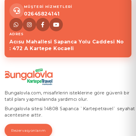
MÜŞTERİ HİZMETLERİ
02645824141
ADRES
Acısu Mahallesi Sapanca Yolu Caddesi No
: 472 A Kartepe Kocaeli
Bungalovla.com, misafirlerin isteklerine göre güvenli bir
tatil planı yapmalarında yardımcı olur.
Bungalovla sitesi 14808 Sapanca `Kartepetravel` seyahat
acentesine aittir.
Rezervasyonlarım