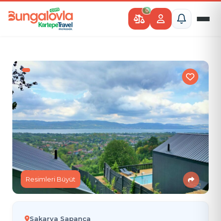
0
Resimleri Büyüt
Sakarya Sapanca