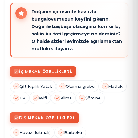
Doğanın içerisinde havuzlu
bungalovumuzun keyfini çıkarın.
Doğa ile başbaşa olacağınız konforlu,
sakin bir tatil geçirmeye ne dersiniz?
O halde sizleri evimizde ağırlamaktan
mutluluk duyarız.
İÇ MEKAN ÖZELLIKLERI:
Çift Kişilik Yatak
Oturma grubu
Mutfak
TV
Wifi
Klima
Şömine
DIŞ MEKAN ÖZELLIKLERI:
Havuz (Isıtmalı)
Barbekü