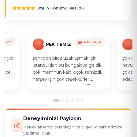
Otelin Konumu Nasıldı?
0.2023
04.01.2024
İPEK TEMİZ
D
bir yer
şehirden biraz uzaklaşmak için
çok gü
istanbuldan bu bungalova geldik
havuzd
 önce
çok memnun kaldık.çok temizdi.
çok memnun kald
herşey için çok teşekkürler.
edece
bungalovla aracılığı ile gedik,büşra
hanım bizi çok güzel ağırladı.
Deneyiminizi Paylaşın
Konaklamanızı puanlayın ve diğer misafirlerimize
yardımcı olun