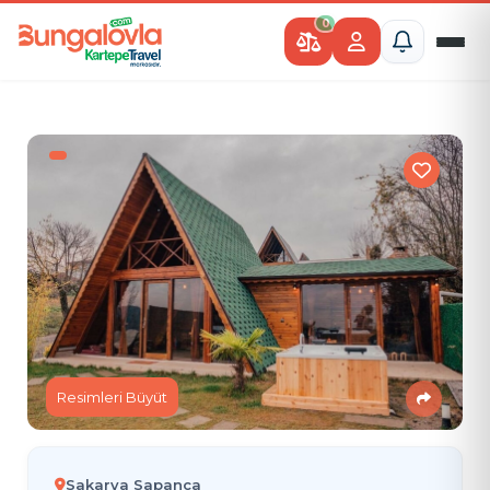
0
Resimleri Büyüt
Sakarya Sapanca