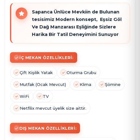
Sapanca Ünlüce Mevkiin de Bulunan
tesisimiz Modern konsept, Eşsiz Göl
Ve Dağ Manzarası Eşliğinde Sizlere
Harika Bir Tatil Deneyimini Sunuyor
İÇ MEKAN ÖZELLIKLERI:
Çift Kişilik Yatak
Oturma Grubu
Mutfak (Ocak Mevcut)
Klima
Şömine
WiFi
TV
Netfilix mevcut üyelik size aittir.
DIŞ MEKAN ÖZELLIKLERI: