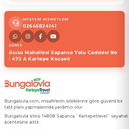
MÜŞTERİ HİZMETLERİ
02645824141
ADRES
Acısu Mahallesi Sapanca Yolu Caddesi No
: 472 A Kartepe Kocaeli
Bungalovla.com, misafirlerin isteklerine göre güvenli bir
tatil planı yapmalarında yardımcı olur.
Bungalovla sitesi 14808 Sapanca `Kartepetravel` seyahat
acentesine aittir.