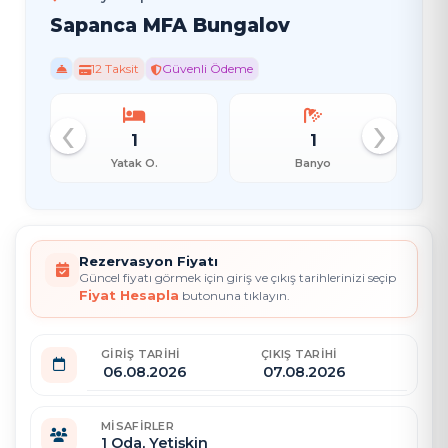
Sapanca MFA Bungalov
12 Taksit
Güvenli Ödeme
‹
›
1
1
Yatak O.
Banyo
Rezervasyon Fiyatı
Güncel fiyatı görmek için giriş ve çıkış tarihlerinizi seçip
Fiyat Hesapla
butonuna tıklayın.
GIRIŞ TARIHI
ÇIKIŞ TARIHI
MISAFIRLER
1
Oda,
Yetişkin