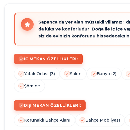
SICAK
Sapanca’da yer alan müstakil villamız; d
da lüks ve konforludur. Doğa ile iç içe y
HAVUZ
siz de evinizin konforunu hissedeceksini
İÇ MEKAN ÖZELLIKLERI:
Yatak Odası (3)
Salon
Banyo (2)
Şömine
DIŞ MEKAN ÖZELLIKLERI:
Korunaklı Bahçe Alanı
Bahçe Mobilyası