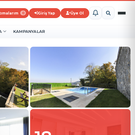
ştımalarım
Giriş Yap
Üye Ol
0
A
KAMPANYALAR