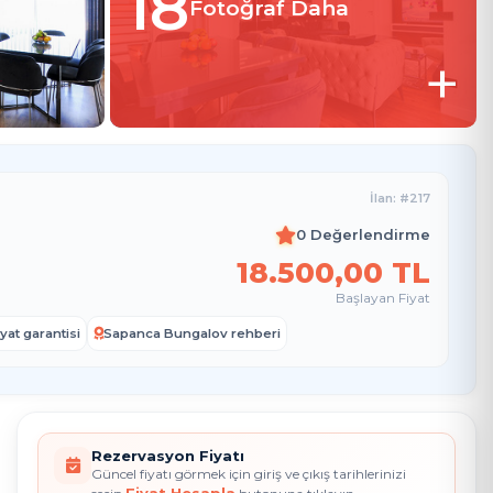
18
Fotoğraf Daha
+
İlan: #217
0 Değerlendirme
18.500
,00
TL
Başlayan Fiyat
yat garantisi
Sapanca Bungalov rehberi
Rezervasyon Fiyatı
Güncel fiyatı görmek için giriş ve çıkış tarihlerinizi