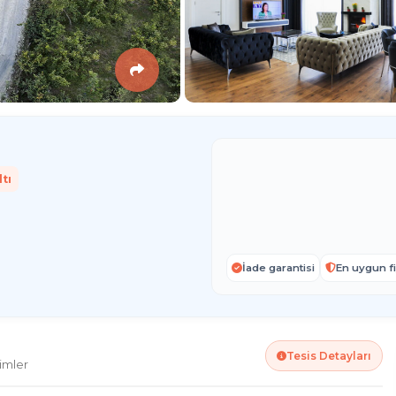
tı
İade garantisi
En uygun fi
Tesis Detayları
imler