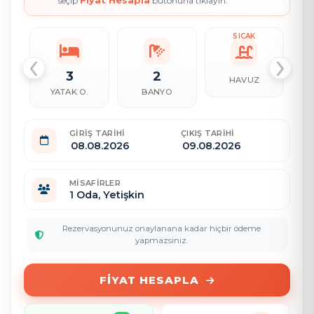
Fiyat Hesapla
seçip
butonuna tıklayın.
SICAK
‹
›
3
2
HAVUZ
YATAK O.
BANYO
GIRIŞ TARIHI
ÇIKIŞ TARIHI
MISAFIRLER
1
Oda,
Yetişkin
Rezervasyonunuz onaylanana kadar hiçbir ödeme
yapmazsınız.
FIYAT HESAPLA