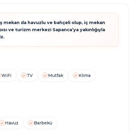
ış mekan da havuzlu ve bahçeli olup, iç mekan
apısı ve turizm merkezi Sapanca’ya yakınlığıyla
0
1
1
5
z.
JAKUZI
ŞÖMINE
HAVUZ
KIŞI
WiFi
TV
Mutfak
Klima
Havuz
Barbekü