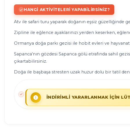
HANGI AKTIVITELERI YAPABILIRSINIZ?
Atv ile safari turu yaparak doğanın eşsiz güzelliğinde ge
Zipline ile eğlence ayaklarınızı yerden keserken, eğlence
Ormanya doğa parkı gezisi ile hobit evleri ve hayvanat 
Sapanca'nın gözdesi Sapanca gölü etrafında sahil gezisi y
çıkartabilirsiniz.
Doğa ile başbaşa stresten uzak huzur dolu bir tatil dene
İNDİRİMLİ YARARLANMAK İÇİN LÜ