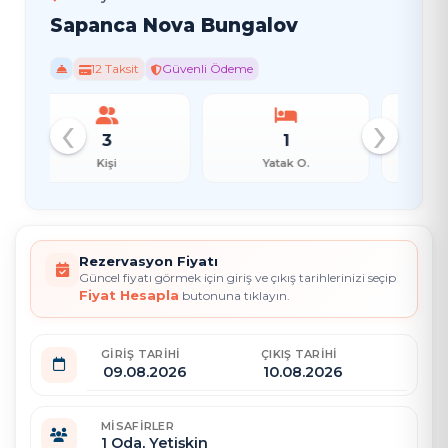
Sapanca Nova Bungalov
12 Taksit
Güvenli Ödeme
‹
›
1
1
Yatak O.
Banyo
Rezervasyon Fiyatı
Güncel fiyatı görmek için giriş ve çıkış tarihlerinizi seçip
Fiyat Hesapla
butonuna tıklayın.
GIRIŞ TARIHI
ÇIKIŞ TARIHI
MISAFIRLER
1
Oda,
Yetişkin