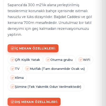
Sapanca’da 300 m2’lik alana yerleştirilmiş
tesislerimiz korunaklı bahçe içerisinde ısıtmalı
havuzlu ve lüks dizaynlıdır. Bağdat Caddesi ve göl
kenarına 700m mesafededir. Unutulmaz bir tatil
deneyimi için geç kalmadan rezervasyonunuzu
yaptırın.
İÇ MEKAN ÖZELLIKLERI:
Çift Kişilik Yatak
Oturma grubu
WiFi
TV
Mutfak (Tam donanımlıdır Ocak vs)
Klima
Şömine (Tek Yakımlık Odun Verilmektedir)
DIŞ MEKAN ÖZELLIKLERI: