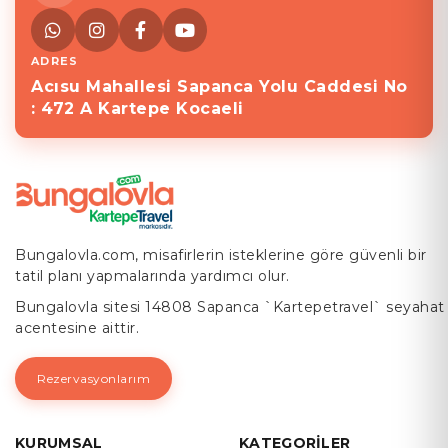
ADRES
Acısu Mahallesi Sapanca Yolu Caddesi No
: 472 A Kartepe Kocaeli
Bungalovla.com, misafirlerin isteklerine göre güvenli bir
tatil planı yapmalarında yardımcı olur.
Bungalovla sitesi 14808 Sapanca `Kartepetravel` seyahat
acentesine aittir.
Rezervasyonlarım
KURUMSAL
KATEGORILER