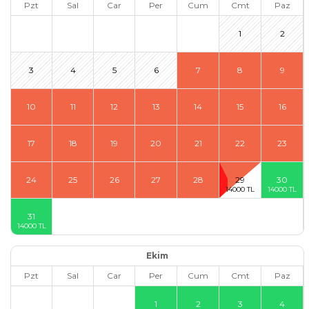
Pzt
Sal
Car
Per
Cum
Cmt
Paz
1
2
3
4
5
6
7
8
9
10
11
12
13
14
15
16
17
18
19
20
21
22
23
24
25
26
27
28
29
30
31
Ekim
Pzt
Sal
Car
Per
Cum
Cmt
Paz
1
2
3
4