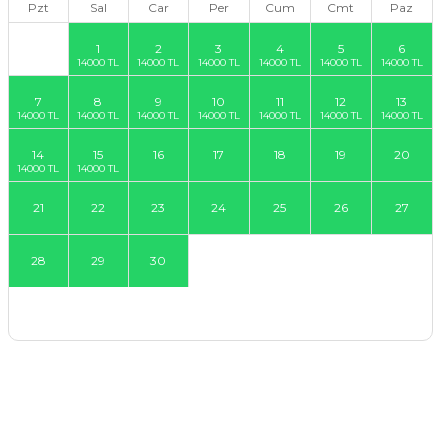
Pzt
Sal
Car
Per
Cum
Cmt
Paz
1
2
3
4
5
6
7
8
9
10
11
12
13
14
15
16
17
18
19
20
21
22
23
24
25
26
27
28
29
30