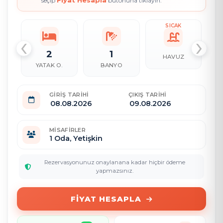
Fiyat Hesapla
seçip
butonuna tıklayın.
SICAK
‹
›
2
1
HAVUZ
YATAK O.
BANYO
GIRIŞ TARIHI
ÇIKIŞ TARIHI
MISAFIRLER
1
Oda,
Yetişkin
Rezervasyonunuz onaylanana kadar hiçbir ödeme
yapmazsınız.
FIYAT HESAPLA