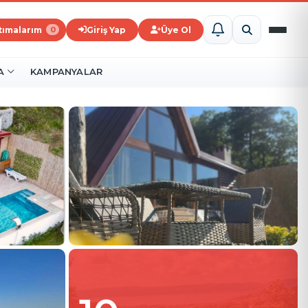
ştımalarım
Giriş Yap
Üye Ol
0
A
KAMPANYALAR