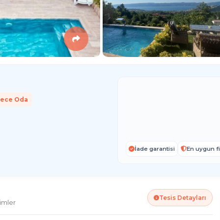
ece Oda
İade garantisi
En uygun fi
Tesis Detayları
imler