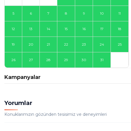
5
6
7
8
9
10
11
12
13
14
15
16
17
18
19
20
21
22
23
24
25
26
27
28
29
30
31
Kampanyalar
Yorumlar
Konuklarımızın gözünden tesisimiz ve deneyimleri