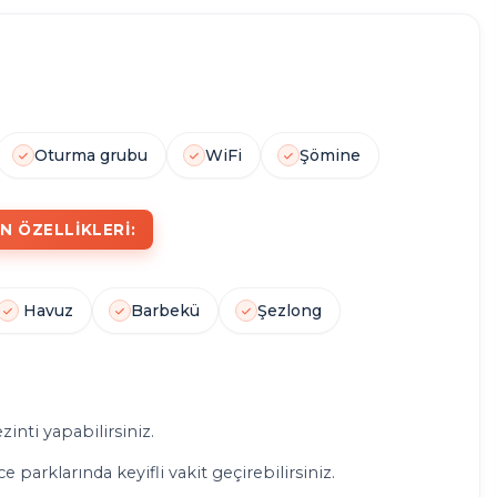
0
1
1
5
JAKUZI
ŞÖMINE
HAVUZ
KIŞI
Oturma grubu
WiFi
Şömine
N ÖZELLIKLERI:
Havuz
Barbekü
Şezlong
zinti yapabilirsiniz.
 parklarında keyifli vakit geçirebilirsiniz.