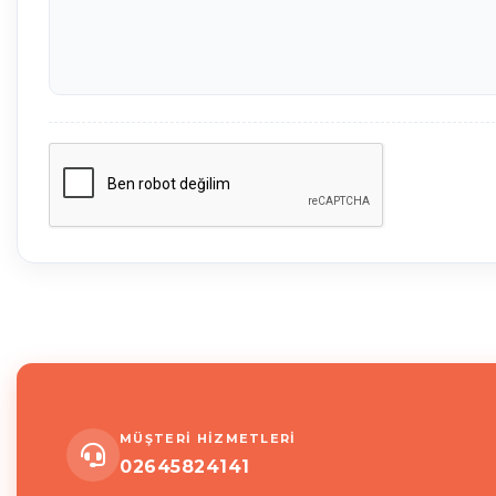
MÜŞTERİ HİZMETLERİ
02645824141