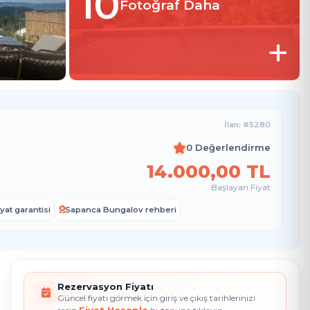
10
Fotoğraf Daha
+
İlan: #5280
0 Değerlendirme
14.000
,00
TL
Başlayan Fiyat
yat garantisi
Sapanca Bungalov rehberi
Rezervasyon Fiyatı
Güncel fiyatı görmek için giriş ve çıkış tarihlerinizi