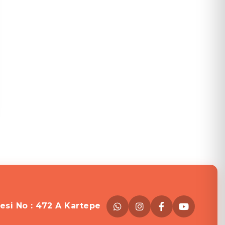
esi No : 472 A Kartepe