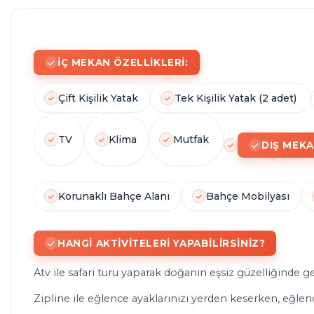
SICAK
İÇ MEKAN ÖZELLIKLERI:
HAVUZ
Çift Kişilik Yatak
Tek
K
işilik Yatak (2 adet)
TV
Klima
Mutfak
DIŞ MEKA
Korunaklı Bahçe Alanı
Bahçe Mobilyası
HANGI AKTIVITELERI YAPABILIRSINIZ?
Atv ile safari turu yaparak doğanın eşsiz güzelliğinde ge
Zipline ile eğlence ayaklarınızı yerden keserken, eğlence