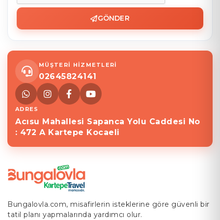
GÖNDER
MÜŞTERİ HİZMETLERİ
02645824141
ADRES
Acısu Mahallesi Sapanca Yolu Caddesi No
: 472 A Kartepe Kocaeli
Bungalovla.com, misafirlerin isteklerine göre güvenli bir
tatil planı yapmalarında yardımcı olur.