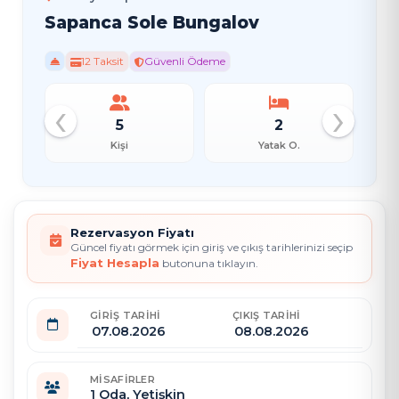
Sapanca Sole Bungalov
12 Taksit
Güvenli Ödeme
‹
›
5
2
Kişi
Yatak O.
Rezervasyon Fiyatı
Güncel fiyatı görmek için giriş ve çıkış tarihlerinizi seçip
Fiyat Hesapla
butonuna tıklayın.
GIRIŞ TARIHI
ÇIKIŞ TARIHI
MISAFIRLER
1
Oda,
Yetişkin