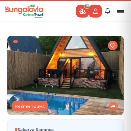
0
Resimleri Büyüt
Sakarya Sapanca