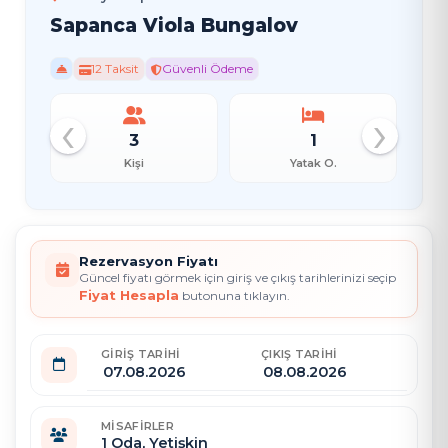
Sapanca Viola Bungalov
12 Taksit
Güvenli Ödeme
‹
›
3
1
Kişi
Yatak O.
Rezervasyon Fiyatı
Güncel fiyatı görmek için giriş ve çıkış tarihlerinizi seçip
Fiyat Hesapla
butonuna tıklayın.
GIRIŞ TARIHI
ÇIKIŞ TARIHI
MISAFIRLER
1
Oda,
Yetişkin