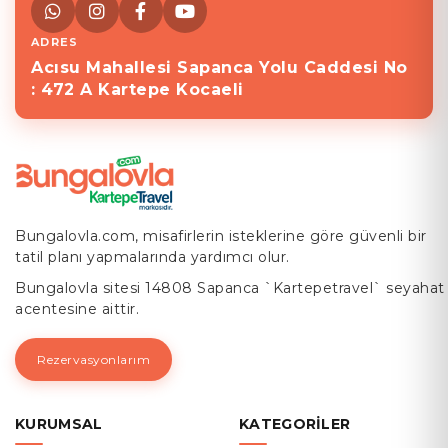
ADRES
Acısu Mahallesi Sapanca Yolu Caddesi No
: 472 A Kartepe Kocaeli
Bungalovla.com, misafirlerin isteklerine göre güvenli bir
tatil planı yapmalarında yardımcı olur.
Bungalovla sitesi 14808 Sapanca `Kartepetravel` seyahat
acentesine aittir.
Rezervasyonlarım
KURUMSAL
KATEGORILER