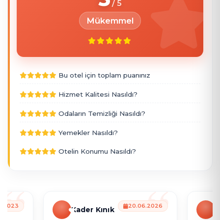
Mükemmel
Bu otel için toplam puanınız
Hizmet Kalitesi Nasıldı?
Odaların Temizliği Nasıldı?
Yemekler Nasıldı?
Otelin Konumu Nasıldı?
0.2023
20.06.2026
Kader Kınık
N