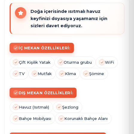
Doğa içerisinde ısıtmalı havuz
keyfinizi doyasıya yaşamanız için
sizleri davet ediyoruz.
İÇ MEKAN ÖZELLIKLERI:
Çift Kişilik Yatak
Oturma grubu
WiFi
TV
Mutfak
Klima
Şömine
DIŞ MEKAN ÖZELLIKLERI:
Havuz (Isıtmalı)
Şezlong
Bahçe Mobilyası
Korunaklı Bahçe Alanı