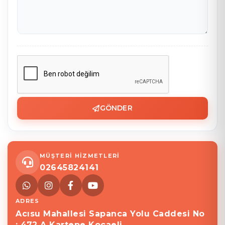
GÖNDER
MÜŞTERİ HİZMETLERİ
02645824141
ADRES
Acısu Mahallesi Sapanca Yolu Caddesi No
: 472 A Kartepe Kocaeli