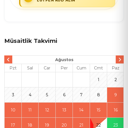
LÜTFEN KOD ALIN
Müsaitlik Takvimi
Ağustos
Pzt
Sal
Car
Per
Cum
Cmt
Paz
1
2
3
4
5
6
7
8
9
10
11
12
13
14
15
16
17
18
19
20
21
22
23