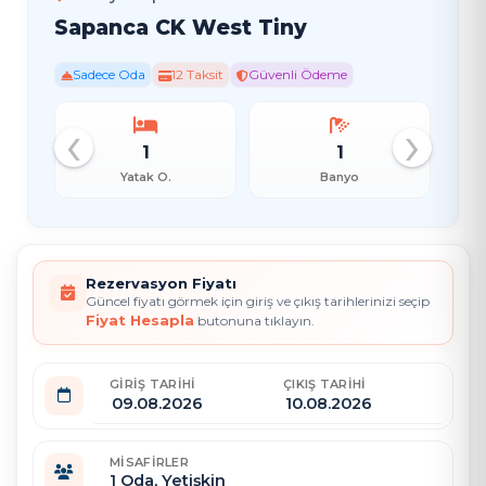
Sapanca CK West Tiny
Sadece Oda
12 Taksit
Güvenli Ödeme
‹
›
1
1
Yatak O.
Banyo
Rezervasyon Fiyatı
Güncel fiyatı görmek için giriş ve çıkış tarihlerinizi seçip
Fiyat Hesapla
butonuna tıklayın.
GIRIŞ TARIHI
ÇIKIŞ TARIHI
MISAFIRLER
1
Oda,
Yetişkin