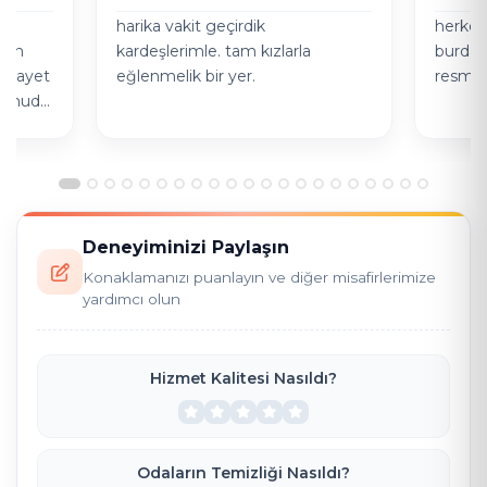
r
harika vakit geçirdik
herkese
nun
kardeşlerimle. tam kızlarla
burda 
n gayet
eğlenmelik bir yer.
resme
 konuda
ok
Deneyiminizi Paylaşın
Konaklamanızı puanlayın ve diğer misafirlerimize
yardımcı olun
Hizmet Kalitesi Nasıldı?
Odaların Temizliği Nasıldı?