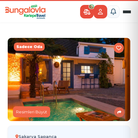
0
Sadece Oda
Resimleri Büyüt
Sakarya Sapanca