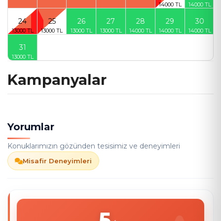
24
25
26
27
28
29
30
31
Kampanyalar
Yorumlar
Konuklarımızın gözünden tesisimiz ve deneyimleri
Misafir Deneyimleri
5