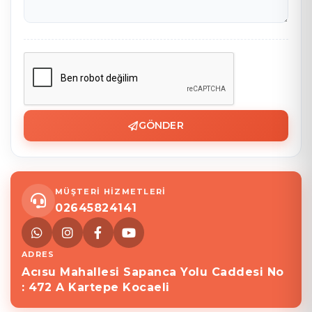
GÖNDER
MÜŞTERİ HİZMETLERİ
02645824141
ADRES
Acısu Mahallesi Sapanca Yolu Caddesi No
: 472 A Kartepe Kocaeli