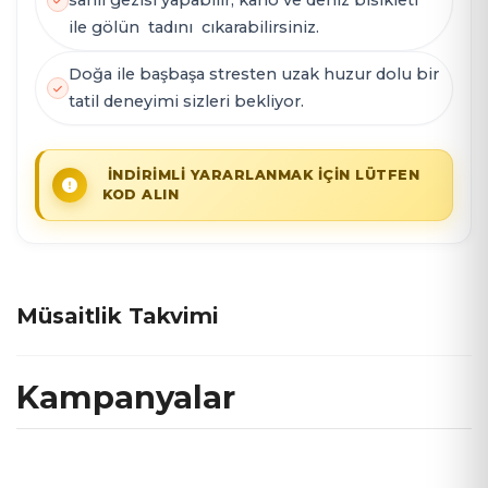
sahil gezisi yapabilir, kano ve deniz bisikleti
ile gölün tadını cıkarabilirsiniz.
Doğa ile başbaşa stresten uzak huzur dolu bir
tatil deneyimi sizleri bekliyor.
İNDİRİMLİ YARARLANMAK İÇİN LÜTFEN
KOD ALIN
Müsaitlik Takvimi
Kampanyalar