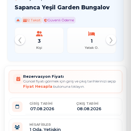
Sapanca Yeşil Garden Bungalov
12 Taksit
Güvenli Ödeme
‹
›
3
1
Kişi
Yatak O.
Rezervasyon Fiyatı
Güncel fiyatı görmek için giriş ve çıkış tarihlerinizi seçip
Fiyat Hesapla
butonuna tıklayın.
GIRIŞ TARIHI
ÇIKIŞ TARIHI
MISAFIRLER
1
Oda,
Yetişkin