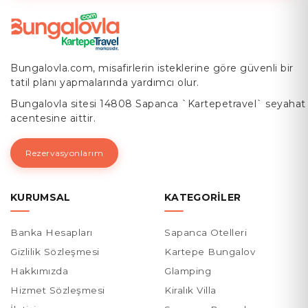
⚠️
Mangal Yaparken Nelere Dikkat
Etmelisiniz?
Bungalovla.com, misafirlerin isteklerine göre güvenli bir
tatil planı yapmalarında yardımcı olur.
Her alan mangal için uygun değildir. Uyarı
Bungalovla sitesi 14808 Sapanca `Kartepetravel` seyahat
tabelalarına dikkat edin.
acentesine aittir.
Çevre temizliği çok önemli. Çöp
Rezervasyonlarım
bırakmayın, doğayı koruyun.
KURUMSAL
KATEGORILER
Göl kenarında rüzgar aniden çıkabilir, ateş
kontrolünü ihmal etmeyin.
Banka Hesapları
Sapanca Otelleri
Taşınabilir mangal tercih ediyorsanız, altı
Gizlilik Sözleşmesi
Kartepe Bungalov
ısıya dayanıklı zeminler seçin.
Hakkımızda
Glamping
Hizmet Sözleşmesi
Kiralık Villa