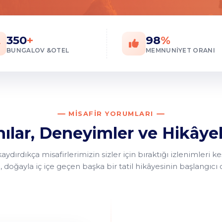
350
+
98
%
BUNGALOV &OTEL
MEMNUNIYET ORANI
MISAFIR YORUMLARI
ılar, Deneyimler ve Hikâye
aydırdıkça misafirlerimizin sizler için bıraktığı izlenimleri k
 doğayla iç içe geçen başka bir tatil hikâyesinin başlangıcı ol