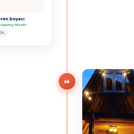
eren boyacı
ulanmış Misafir
024