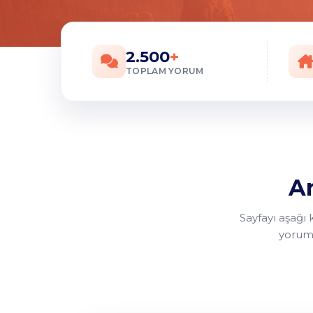
2.500
+
TOPLAM YORUM
An
Sayfayı aşağı k
yorum,