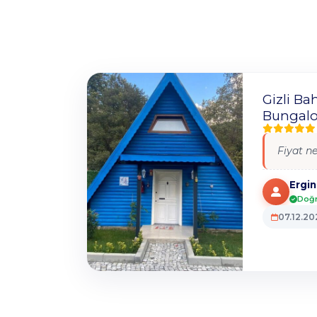
Gizli B
Bungalo
Fiyat ne
Ergin
Doğr
07.12.20