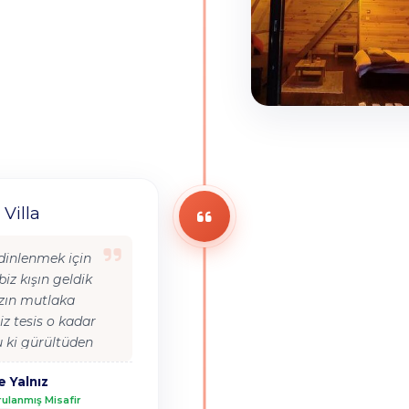
 Villa
 dinlenmek için
 biz kışın geldik
zın mutlaka
z tesis o kadar
u ki gürültüden
ğa içinde temiz
e Yalnız
geleceğiz
ulanmış Misafir