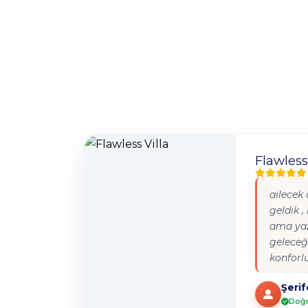
Flawless
ailecek
geldik ,
ama ya
geleceği
konforl
uzak do
Şerif
tekrar 
Doğr