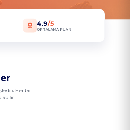
4.9
/5
ORTALAMA PUAN
ler
eşfedin. Her bir
abilir.