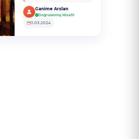
önermelik muhteşem
Ganime Arslan
mekan ❤️ tekrar
Doğrulanmış Misafir
görüşmek üzere dream
11.03.2024
river