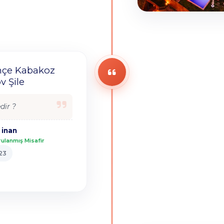
ahçe Kabakoz
v Şile
dir ?
 inan
ulanmış Misafir
23