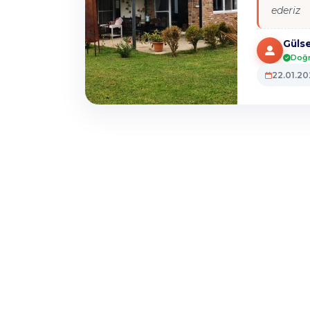
ederiz
Güls
Doğr
22.01.2