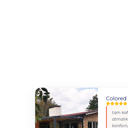
Colored 
tam kaf
atmalık
konforl