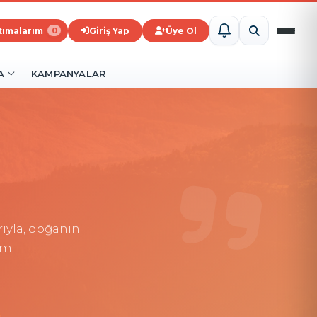
ştımalarım
Giriş Yap
Üye Ol
0
A
KAMPANYALAR
ıyla, doğanın
ım.