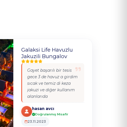
Galaksi Life Havuzlu
Jakuzili Bungalov
Gayet başarılı bir tesis
gece 3 de havuz a girdim
sıcak ve temiz di keza
jakuzi ve diğer kullanım
alanlarıda
nizamiydi.Tavsiye ederim
hasan avcı
tüm herkeze.
Doğrulanmış Misafir
23.11.2023