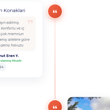
n Konaklari
ayn edilmiş
 konforlu ve iç
ı çok memnun
eniş ailelere göre
 geniş havuzu
avuzun suyu çok
ut Eren Y.
. çok soğukta
ulanmış Misafir
 mi onda emin
024
 çünkü havuzun
ken
orsunuz ama
ıktığınızda
soğuk içinize
 evde her şey vardı
dizaynı zevkliydi
rler