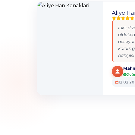
Aliye Ha
lüks diz
oldukça
açıcıyd
kaldık g
bahçesi
büyük h
Mahm
güzeldi
Doğr
gidilir
12.02.2
değilim
içindey
üşümüy
sudan ç
resmen 
işliyor.
konforu 
teşekkü