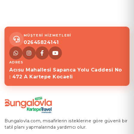
MÜŞTERİ HİZMETLERİ
02645824141
ADRES
Acısu Mahallesi Sapanca Yolu Caddesi No
: 472 A Kartepe Kocaeli
Bungalovla.com, misafirlerin isteklerine göre güvenli bir
tatil planı yapmalarında yardımcı olur.