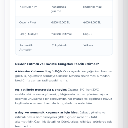
Kış Kullanımı
Kar altında
Kullanılamaz
yüzme
Gecelik Fiyat
6.500-12.000 TL
4.000-8.000 TL
Enerji Maliyeti
Yüksek (ısıtma)
Düşük
Romantik
Çok yüksek
Yüksek
Atmosfer
Neden Isıtmalı ve Havuzlu Bungalov Tercih Edilmeli?
4 Mevsim Kullanım Özgürlüğü:
Ocak ayında kar yağarken havuza
girebilir, Ağustos'ta serinleyebilirsiniz. Mevsim sınırlaması olmadan
istediğiniz zaman tatil yapabilirsiniz.
Kış Tatilinde Benzersiz Deneyim:
Dışarısı -5°C iken 30°C
sıcaklıktaki havuzda yüzmek, çıktığınızda hemen şömine başına
geçmek unutulmaz bir deneyimdir. Kar manzarası eşliğinde havuz
keyfi sadece ısıtmalı havuzlu bungalovlarda mümkün.
Balayı ve Romantik Kaçamaklar İçin İdeal:
Jakuzi, şömine ve
ısıtmalı havuz kombinasyonu çiftler için en romantik tatil
alternatifidir. Özellikle Sevgililer Günü, yılbaşı gibi özel günlerde çok
tercih edilir.