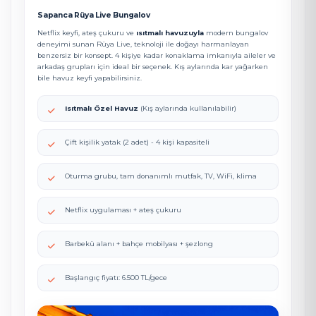
Sapanca Rüya Live Bungalov
Netflix keyfi, ateş çukuru ve
ısıtmalı havuzuyla
modern bungalov
deneyimi sunan Rüya Live, teknoloji ile doğayı harmanlayan
benzersiz bir konsept. 4 kişiye kadar konaklama imkanıyla aileler ve
arkadaş grupları için ideal bir seçenek. Kış aylarında kar yağarken
bile havuz keyfi yapabilirsiniz.
Isıtmalı Özel Havuz
(Kış aylarında kullanılabilir)
Çift kişilik yatak (2 adet) - 4 kişi kapasiteli
Oturma grubu, tam donanımlı mutfak, TV, WiFi, klima
Netflix uygulaması + ateş çukuru
Barbekü alanı + bahçe mobilyası + şezlong
Başlangıç fiyatı: 6.500 TL/gece