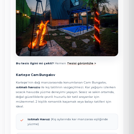
Bu tesis ilgini mi çekti?
Hemen
Tesisi görüntüle >
Kartepe Cam Bungalov
Kartepe'nin dağ manzarasında konumlanan Cam Bungalov,
ısıtmalı havuzu
ile kış tatilinin vazgeçilmezi. Kar yağışını izlerken
sıcacık havuzda yüzme deneyimi yaşayın. Sessiz ve sakin ortamda,
doğal güzelliklerle çevrili huzurlu bir tatil arayanlar için
mükemmel. 2 kişilik romantik kaçamak veya balayı tatilleri için
ideal.
Isıtmalı Havuz
(Kış aylarında kar manzarası eşliğinde
yüzme)