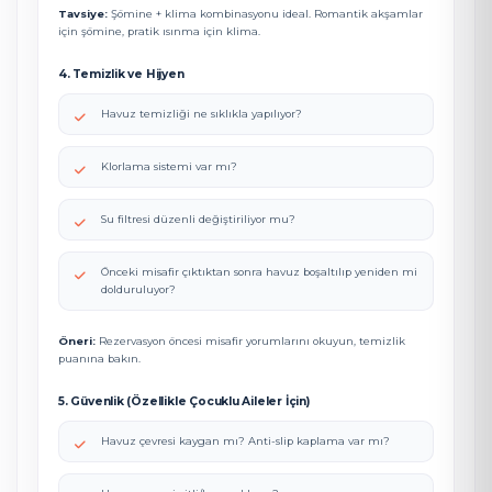
Tavsiye:
Şömine + klima kombinasyonu ideal. Romantik akşamlar
için şömine, pratik ısınma için klima.
4. Temizlik ve Hijyen
Havuz temizliği ne sıklıkla yapılıyor?
Klorlama sistemi var mı?
Su filtresi düzenli değiştiriliyor mu?
Önceki misafir çıktıktan sonra havuz boşaltılıp yeniden mi
dolduruluyor?
Öneri:
Rezervasyon öncesi misafir yorumlarını okuyun, temizlik
puanına bakın.
5. Güvenlik (Özellikle Çocuklu Aileler İçin)
Havuz çevresi kaygan mı? Anti-slip kaplama var mı?