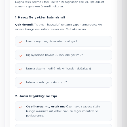
Doğru tesisi seçmek tatil kalitenizi doğrudan etkiler. İşte dikkat
etmeniz gereken önemli noktalar:
1. Havuz Gerçekten Isıtmalı mı?
Çok önemli:
"Isıtmalı havuzlu" reklamı yapan ama gerçekte
sadece bungalovu ısıtan tesisler var. Mutlaka sorun:
Havuz suyu kaç derecede tutuluyor?
Kış aylarında havuz kullanılabiliyor mu?
Isıtma sistemi nedir? (elektrik, solar, doğalgaz)
Isıtma ücreti fiyata dahil mi?
2. Havuz Büyüklüğü ve Tipi
Özel havuz mu, ortak mı?
Özel havuz sadece sizin
bungalovunuza ait, ortak havuzu diğer misafirlerle
paylaşırsınız.