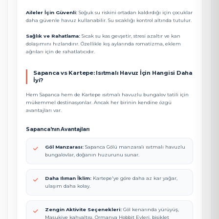
Aileler İçin Güvenli:
Soğuk su riskini ortadan kaldırdığı için çocuklar
daha güvenle havuz kullanabilir. Su sıcaklığı kontrol altında tutulur.
Sağlık ve Rahatlama:
Sıcak su kas gevşetir, stresi azaltır ve kan
dolaşımını hızlandırır. Özellikle kış aylarında romatizma, eklem
ağrıları için de rahatlatıcıdır.
Sapanca vs Kartepe: Isıtmalı Havuz İçin Hangisi Daha
İyi?
Hem Sapanca hem de Kartepe ısıtmalı havuzlu bungalov tatili için
mükemmel destinasyonlar. Ancak her birinin kendine özgü
avantajları var.
Sapanca'nın Avantajları
Göl Manzarası:
Sapanca Gölü manzaralı ısıtmalı havuzlu
bungalovlar, doğanın huzurunu sunar.
Daha Ilıman İklim:
Kartepe'ye göre daha az kar yağar,
ulaşım daha kolay.
Zengin Aktivite Seçenekleri:
Göl kenarında yürüyüş,
Maşukiye kahvaltısı, Ormanya Hobbit Evleri, bisiklet