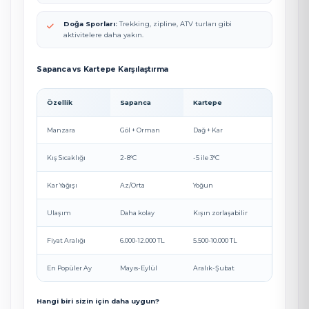
Doğa Sporları:
Trekking, zipline, ATV turları gibi
aktivitelere daha yakın.
Sapanca vs Kartepe Karşılaştırma
Özellik
Sapanca
Kartepe
Manzara
Göl + Orman
Dağ + Kar
Kış Sıcaklığı
2-8°C
-5 ile 3°C
Kar Yağışı
Az/Orta
Yoğun
Ulaşım
Daha kolay
Kışın zorlaşabilir
Fiyat Aralığı
6.000-12.000 TL
5.500-10.000 TL
En Popüler Ay
Mayıs-Eylül
Aralık-Şubat
Hangi biri sizin için daha uygun?