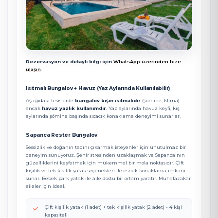
Rezervasyon ve detaylı bilgi için
WhatsApp üzerinden bize
ulaşın
.
Isıtmalı Bungalov + Havuz (Yaz Aylarında Kullanılabilir)
Aşağıdaki tesislerde
bungalov kışın ısıtmalıdır
(şömine, klima)
ancak
havuz yazlık kullanımdır
. Yaz aylarında havuz keyfi, kış
aylarında şömine başında sıcacık konaklama deneyimi sunarlar.
Sapanca Rester Bungalov
Sessizlik ve doğanın tadını çıkarmak isteyenler için unutulmaz bir
deneyim sunuyoruz. Şehir stresinden uzaklaşmak ve Sapanca'nın
güzelliklerini keşfetmek için mükemmel bir mola noktasıdır. Çift
kişilik ve tek kişilik yatak seçenekleri ile esnek konaklama imkanı
sunar. Bebek park yatak ile aile dostu bir ortam yaratır. Muhafazakar
aileler için ideal.
Çift kişilik yatak (1 adet) + tek kişilik yatak (2 adet) - 4 kişi
kapasiteli