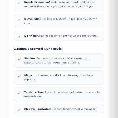
Kapalı mı, açık mı?
Açık havuzlar kış aylarında daha
romantik (kar altında yüzme) ama daha çabuk soğur.
Büyüklük:
2 kişilik için 15-20 m², 4 kişilik için 25-30 m²
ideal.
Derinlik:
Çocuklu aileler için sığ havuzlar daha güvenli.
3. Isıtma Sistemleri (Bungalov İçi)
Şömine:
En romantik seçenek, doğal ısınma, odun
kokusu. Ancak sürekli odun ikmali gerekir.
Klima:
Hızlı ısıtma, sıcaklık kontrolü kolay. Kuru hava
yapabilir.
Yerden ısıtma:
En konforlu ve dengeli ısıtma. Sadece lüks
tesislerde var.
Elektrikli radyatör:
Ekonomik ama yeterli olmayabilir.