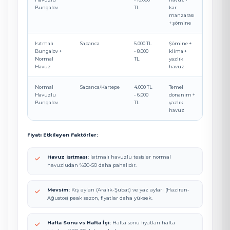
Bungalov
TL
kar
manzarası
+ şömine
Isıtmalı
Sapanca
5.000 TL
Şömine +
Bungalov +
- 8.000
klima +
Normal
TL
yazlık
Havuz
havuz
Normal
Sapanca/Kartepe
4.000 TL
Temel
Havuzlu
- 6.000
donanım +
Bungalov
TL
yazlık
havuz
Fiyatı Etkileyen Faktörler:
Havuz Isıtması:
Isıtmalı havuzlu tesisler normal
havuzludan %30-50 daha pahalıdır.
Mevsim:
Kış ayları (Aralık-Şubat) ve yaz ayları (Haziran-
Ağustos) peak sezon, fiyatlar daha yüksek.
Hafta Sonu vs Hafta İçi:
Hafta sonu fiyatları hafta