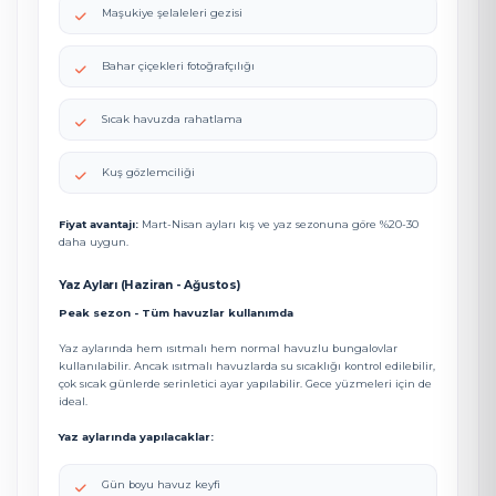
Maşukiye şelaleleri gezisi
Bahar çiçekleri fotoğrafçılığı
Sıcak havuzda rahatlama
Kuş gözlemciliği
Fiyat avantajı:
Mart-Nisan ayları kış ve yaz sezonuna göre %20-30
daha uygun.
Yaz Ayları (Haziran - Ağustos)
Peak sezon - Tüm havuzlar kullanımda
Yaz aylarında hem ısıtmalı hem normal havuzlu bungalovlar
kullanılabilir. Ancak ısıtmalı havuzlarda su sıcaklığı kontrol edilebilir,
çok sıcak günlerde serinletici ayar yapılabilir. Gece yüzmeleri için de
ideal.
Yaz aylarında yapılacaklar:
Gün boyu havuz keyfi