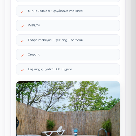
Mini buzdolabı + çay/kahve makinesi
WiFi, TV
Bahçe mobilyası + şezlong + barbekü
Otopark
Başlangıç fiyatı: 5.000 TL/gece