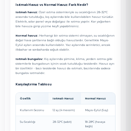
Isıtmalı Havuz vs Normal Havuz: Fark Nedir?
Isıtmalı havuz:
Özel ısıtma sistemleriyle su sıcaklığının 28-32°C
arasında tutulduğu, kış aylarında bile kullanılabilen havuz türüdür.
Elektrik, solar panel veya doğalgaz ile ısıtma yapılır. Kar yağarken
bile havuza girip yüzme keyfi yapabilirsiniz.
Normal havuz:
Herhangi bir ısıtma sistemi olmayan, su sıcaklığının
doğal hava şartlarına bağlı olduğu havuzlardır. Genellikle Mayıs-
Eylül ayları arasında kullanılabilir. Yaz aylarında serinletici, ancak
ilkbahar ve sonbaharda soğuk olabilir.
Isıtmalı bungalov:
Kış aylarında şömine, klima, yerden ısıtma gibi
sistemlerle bungalovun içinin sıcak tutulduğu tesislerdir. Havuz ayrı
bir özelliktir - bazı tesislerde havuz da ısıtmalı, bazılarında sadece
bungalov ısıtmalıdır.
Karşılaştırma Tablosu
Özellik
Isıtmalı Havuz
Normal Havuz
Kullanım Sezonu
12 ay (4 mevsim)
Mayıs-Eylül (5 ay)
Su Sıcaklığı
28-32°C (sabit)
18-28°C (havaya
bağlı)