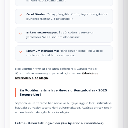
içinden %20-30 daha pahalı.
Özel Günler:
Yılbaşı, Sevgililer Günü, bayramlar gibi özel
günlerde fiyatlar 2-3 kat artabilir.
Erken Rezervasyon:
1 ay önceden rezervasyon
yaparsanız %10-15 indirim alabilirsiniz.
Minimum Konaklama:
Hafta sonları genellikle 2 gece
minimum konaklama şartı vardır.
Not: Belirtilen fiyatlar ortalama değerlerdir. Güncel fiyatları
öğrenmek ve rezervasyon yapmak için hemen
WhatsApp
üzerinden bize ulaşın
.
En Popüler Isıtmalı ve Havuzlu Bungalovlar - 2025
Seçenekleri
Sapanca ve Kartepe'de her zevke ve bütçeye uygun farklı ısıtmalı ve
havuzlu bungalov seçenekleri bulunmaktadır. Aşağıda en çok tercih
edilen tesisleri detaylı olarak inceleyin:
Isıtmalı Havuzlu Bungalovlar (Kış Aylarında Kullanılabilir)