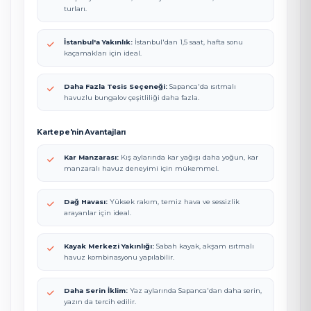
turları.
İstanbul'a Yakınlık:
İstanbul'dan 1,5 saat, hafta sonu
kaçamakları için ideal.
Daha Fazla Tesis Seçeneği:
Sapanca'da ısıtmalı
havuzlu bungalov çeşitliliği daha fazla.
Kartepe'nin Avantajları
Kar Manzarası:
Kış aylarında kar yağışı daha yoğun, kar
manzaralı havuz deneyimi için mükemmel.
Dağ Havası:
Yüksek rakım, temiz hava ve sessizlik
arayanlar için ideal.
Kayak Merkezi Yakınlığı:
Sabah kayak, akşam ısıtmalı
havuz kombinasyonu yapılabilir.
Daha Serin İklim:
Yaz aylarında Sapanca'dan daha serin,
yazın da tercih edilir.