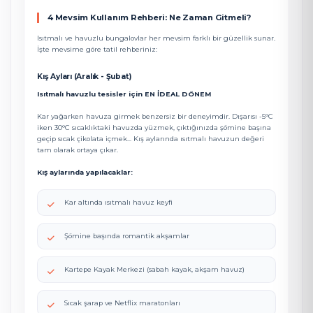
4 Mevsim Kullanım Rehberi: Ne Zaman Gitmeli?
Isıtmalı ve havuzlu bungalovlar her mevsim farklı bir güzellik sunar.
İşte mevsime göre tatil rehberiniz:
Kış Ayları (Aralık - Şubat)
Isıtmalı havuzlu tesisler için EN İDEAL DÖNEM
Kar yağarken havuza girmek benzersiz bir deneyimdir. Dışarısı -5°C
iken 30°C sıcaklıktaki havuzda yüzmek, çıktığınızda şömine başına
geçip sıcak çikolata içmek... Kış aylarında ısıtmalı havuzun değeri
tam olarak ortaya çıkar.
Kış aylarında yapılacaklar:
Kar altında ısıtmalı havuz keyfi
Şömine başında romantik akşamlar
Kartepe Kayak Merkezi (sabah kayak, akşam havuz)
Sıcak şarap ve Netflix maratonları