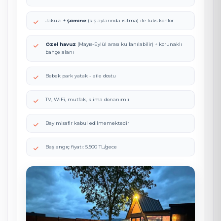
Jakuzi +
şömine
(kış aylarında ısıtma) ile lüks konfor
Özel havuz
(Mayıs-Eylül arası kullanılabilir) + korunaklı
bahçe alanı
Bebek park yatak - aile dostu
TV, WiFi, mutfak, klima donanımlı
Bay misafir kabul edilmemektedir
Başlangıç fiyatı: 5.500 TL/gece