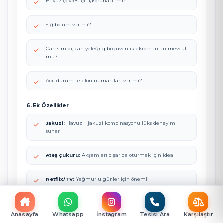
Havuz çevresi çitli/korunaklı mı?
Sığ bölüm var mı?
Can simidi, can yeleği gibi güvenlik ekipmanları mevcut
mu?
Acil durum telefon numaraları var mı?
6. Ek Özellikler
Jakuzi:
Havuz + jakuzi kombinasyonu lüks deneyim
sunar
Ateş çukuru:
Akşamları dışarıda oturmak için ideal
Netflix/TV:
Yağmurlu günler için önemli
Barbekü:
Bahçe partileri için şart
Anasayfa
Whatsapp
İnstagram
Tesisi Ara
Karşılaştır