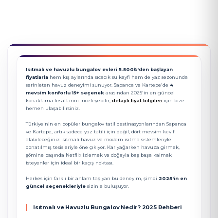
Isıtmalı ve havuzlu bungalov evleri 5.500₺'den başlayan
fiyatlarla
hem kış aylarında sıcacık su keyfi hem de yaz sezonunda
serinleten havuz deneyimi sunuyor. Sapanca ve Kartepe'de
4
mevsim konforlu 15+ seçenek
arasından 2025'in en güncel
konaklama fırsatlarını inceleyebilir,
detaylı fiyat bilgileri
için bize
hemen ulaşabilirsiniz.
Türkiye'nin en popüler bungalov tatil destinasyonlarından Sapanca
ve Kartepe, artık sadece yaz tatili için değil, dört mevsim keyif
alabileceğiniz ısıtmalı havuz ve modern ısıtma sistemleriyle
donatılmış tesisleriyle öne çıkıyor. Kar yağarken havuza girmek,
şömine başında Netflix izlemek ve doğayla baş başa kalmak
isteyenler için ideal bir kaçış noktası.
Herkes için farklı bir anlam taşıyan bu deneyim, şimdi
2025'in en
güncel seçenekleriyle
sizinle buluşuyor.
Isıtmalı ve Havuzlu Bungalov Nedir? 2025 Rehberi