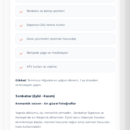
Barbekü ve bahçe partileri
Sapanca Gölü tekne turları
Gece yüzmeleri (ısıtmalı havuzda)
Bahçede yoga ve meditasyon
ATV turları ve zipline
Dikkat:
Temmuz-Ağustos en yoğun dönem, 1 ay önceden
rezervasyon yapın.
Sonbahar (Eylül - Kasım)
Romantik sezon - En güzel fotoğraflar
Yaprak dökümü, sis, romantik atmosfer... Sonbahar Sapanca ve
Kartepe'de en fotojenik dönemdir. Eylül sonu itibariyle havalar
serinlemeye başlar, normal havuzlar soğur ama ısıtmalı havuzlar
hala kullanılabilir.