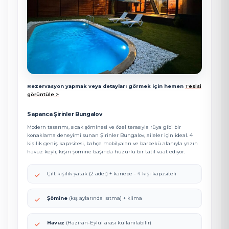
Rezervasyon yapmak veya detayları görmek için hemen
Tesisi
görüntüle >
Sapanca Şirinler Bungalov
Modern tasarımı, sıcak şöminesi ve özel terasıyla rüya gibi bir
konaklama deneyimi sunan Şirinler Bungalov, aileler için ideal. 4
kişilik geniş kapasitesi, bahçe mobilyaları ve barbekü alanıyla yazın
havuz keyfi, kışın şömine başında huzurlu bir tatil vaat ediyor.
Çift kişilik yatak (2 adet) + kanepe - 4 kişi kapasiteli
Şömine
(kış aylarında ısıtma) + klima
Havuz
(Haziran-Eylül arası kullanılabilir)