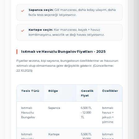
Sapanca seçin:
Göl manzarası, daha kolay ulaşım, daha
fazla tesis seçeneği istiyorsanız.
Kartepe seçin:
Kar manzarası, kayak + havuz
kombinasyonu, sessizlik ve dağ havası istiyorsanız.
Isıtmalı ve Havuzlu Bungalov Fiyatları - 2025
Fiyatlar sezona, kişi sayısına, bungalovun özelliklerine ve havuzun
ısıtmalı olup olmamasına göre değişiklik gösterir. (Güncelleme:
22.10.2025)
Tesis Türü
Bölge
Gecelik
Özellikler
Fiyat
Isıtmalı
Sapanca
6.500 TL
Isıtmalı
Havuzlu
- 12.000
havuz +
Bungalov
TL
jakuzi +
şömine
Isıtmalı
Kartepe
5.500 TL
Isıtmalı
Havuzlu
- 10.000
havuz +