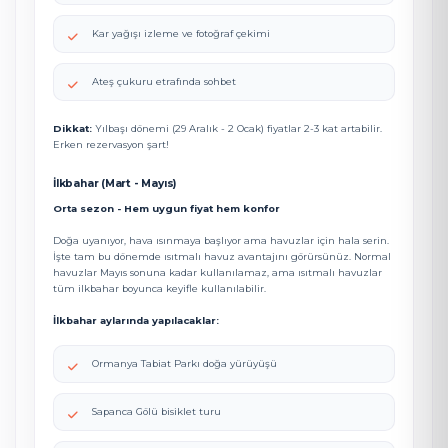
Kar yağışı izleme ve fotoğraf çekimi
Ateş çukuru etrafında sohbet
Dikkat:
Yılbaşı dönemi (29 Aralık - 2 Ocak) fiyatlar 2-3 kat artabilir.
Erken rezervasyon şart!
İlkbahar (Mart - Mayıs)
Orta sezon - Hem uygun fiyat hem konfor
Doğa uyanıyor, hava ısınmaya başlıyor ama havuzlar için hala serin.
İşte tam bu dönemde ısıtmalı havuz avantajını görürsünüz. Normal
havuzlar Mayıs sonuna kadar kullanılamaz, ama ısıtmalı havuzlar
tüm ilkbahar boyunca keyifle kullanılabilir.
İlkbahar aylarında yapılacaklar:
Ormanya Tabiat Parkı doğa yürüyüşü
Sapanca Gölü bisiklet turu