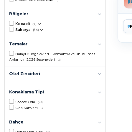
Bölgeler
Kocaeli
(7)
Sakarya
(54)
Temalar
Balayı Bungalovları – Romantik ve Unutulmaz
Anlar İçin 2026 Seçenekleri
(3)
Otel Zincirleri
Konaklama Tİpi
Sadece Oda
(23)
Oda Kahvaltı
(3)
Bahçe
Bahçe Mobilyası