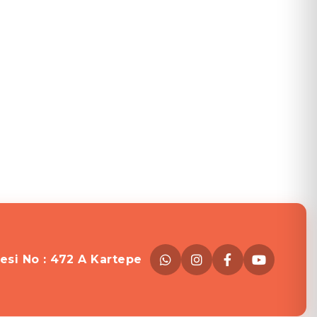
esi No : 472 A Kartepe