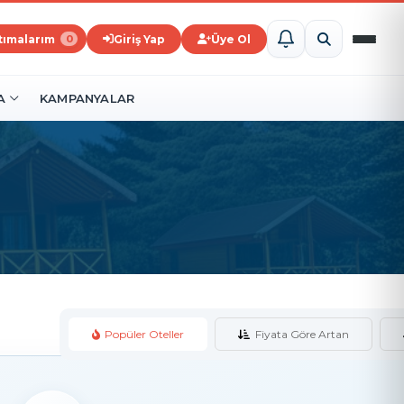
ştımalarım
Giriş Yap
Üye Ol
0
A
KAMPANYALAR
Popüler Oteller
Fiyata Göre Artan