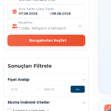
Giriş Tarihi / Çıkış Tarihi
Misafirler
1
Oda,
Yetişkin
2
Yetişkin
Bungalovları Keşfet
Sonuçları Filtrele
Fiyat Aralığı
-
Ara
Ekstra İndirimli Oteller
3 Gece Kal 2 Gece Öde
(1)