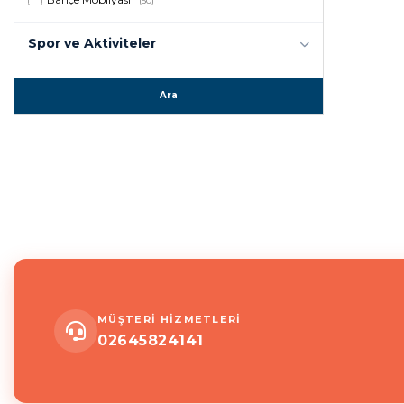
(50)
Spor ve Aktiviteler
Ara
MÜŞTERİ HİZMETLERİ
02645824141