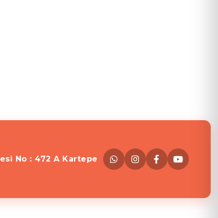
esi No : 472 A Kartepe