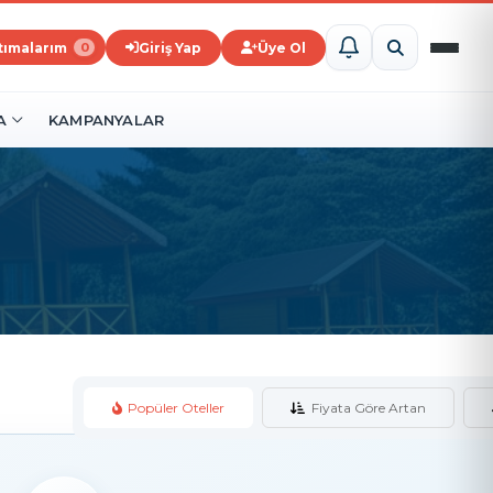
ştımalarım
Giriş Yap
Üye Ol
0
A
KAMPANYALAR
Popüler Oteller
Fiyata Göre Artan