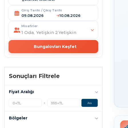
Giriş Tarihi / Çıkış Tarihi
Misafirler
1
Oda,
Yetişkin
2
Yetişkin
Bungalovları Keşfet
Sonuçları Filtrele
Fiyat Aralığı
-
Ara
Bölgeler